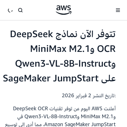
انتقل إلى المحتوى الرئيسي
تتوفر الآن نماذج DeepSeek
OCR وMiniMax M2.1
وQwen3-VL-8B-Instruct
على SageMaker JumpStart
:تاريخ النشر
2 فبراير 2026
أعلنت AWS اليوم عن توفر تقنيات DeepSeek OCR
وMiniMax M2.1 وQwen3-VL-8B-Instruct في
Amazon SageMaker JumpStart، مما أدى إلى توسيع