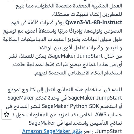
العمل المكتبية المعقدة متعددة الخطوات، مما يتيح
للمطورين إنشاء تطبيقات مستقلة.
Qwen3-VL-8B-Instruct
يوفر قدرات فائقة في فهم
النصوص وتوليدها، وإدراكًا مرئيًا واستدلالاً أعمق، مع توسيع
طول سياق البيانات، وتعزيز استيعاب الديناميكيات المكانية
والفيديو، وقدرات تفاعل أقوى بين الوكلاء.
من خلال SageMaker JumpStart، يمكن للعملاء نشر
أي من هذه النماذج ببضع نقرات فقط لمعالجة حالات
استخدام الذكاء الاصطناعي المحددة لديهم.
للبدء في استخدام هذه النماذج، انتقل إلى كتالوج نموذج
SageMaker JumpStart في وحدة تحكم SageMaker
أو استخدم SageMaker Python SDK لنشر النماذج في
حساب AWS الخاص بك. لمزيد من المعلومات حول نشر
نماذج التأسيس واستخدامها في SageMaker
JumpStart، راجع
وثائق Amazon SageMaker