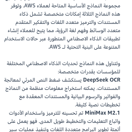
مجموعة النماذج الأساسية المتاحة لعملاء AWS. وتوفر
هذه النماذج الثلاثة إمكانات متخصصة تشمل ذكاء
المستندات والترميز متعدد اللغات والتفكير المتقدم
متعدد الوسائط وفهم لغة الرؤية، مما يتيح للعملاء إنشاء
تطبيقات الذكاء الاصطناعي المتطورة عبر حالات الاستخدام
المتنوعة على البنية التحتية لـ AWS.
وتتناول هذه النماذج تحديات الذكاء الاصطناعي المختلفة
للمؤسسات بقدرات متخصصة:
DeepSeek OCR
يستكشف ضغط النص المرئي لمعالجة
المستندات. يمكنه استخراج معلومات منظمة من النماذج
والفواتير والرسوم البيانية والمستندات المعقدة مع
تخطيطات نصية كثيفة.
MiniMax M2.1
تم تحسينه للترميز واستخدام الأدوات
واتباع التعليمات والتخطيط طويل المدى. فهو يعمل على
أتمتة تطوير البرامج متعددة اللغات وتنفيذ عمليات سير