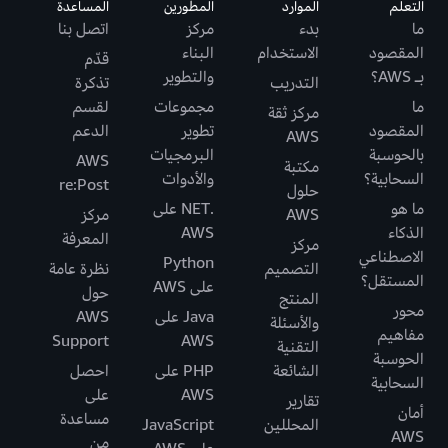
التعلُّم
الموارد
المطورين
المساعدة
ما
بدء
مركز
اتصل بنا
المقصود
الاستخدام
البناء
قدّم
بـ AWS؟
والتطوير
التدريب
تذكرة
ما
مجموعات
لقسم
مركز ثقة
المقصود
تطوير
الدعم
AWS
بالحوسبة
البرمجيات
AWS
مكتبة
السحابية؟
والأدوات
re:Post
حلول
ما هو
.NET على
AWS
مركز
الذكاء
AWS
المعرفة
مركز
الاصطناعي
Python
التصميم
نظرة عامة
المستقل؟
على AWS
حول
المنتج
محور
Java على
AWS
والأسئلة
مفاهيم
Support
AWS
التقنية
الحوسبة
الشائعة
PHP على
احصل
السحابية
AWS
على
تقارير
أمان
مساعدة
المحللين
JavaScript
AWS
من