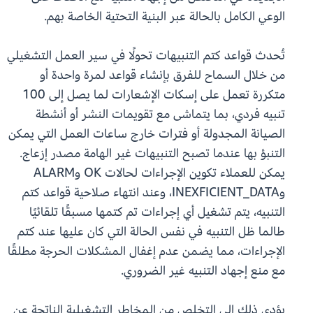
الوعي الكامل بالحالة عبر البنية التحتية الخاصة بهم.
تُحدث قواعد كتم التنبيهات تحولًا في سير العمل التشغيلي
من خلال السماح للفرق بإنشاء قواعد لمرة واحدة أو
متكررة تعمل على إسكات الإشعارات لما يصل إلى 100
تنبيه فردي، بما يتماشى مع تقويمات النشر أو أنشطة
الصيانة المجدولة أو فترات خارج ساعات العمل التي يمكن
التنبؤ بها عندما تصبح التنبيهات غير الهامة مصدر إزعاج.
يمكن للعملاء تكوين الإجراءات لحالات OK وALARM
وINEXFICIENT_DATA، وعند انتهاء صلاحية قواعد كتم
التنبيه، يتم تشغيل أي إجراءات تم كتمها مسبقًا تلقائيًا
طالما ظل التنبيه في نفس الحالة التي كان عليها عند كتم
الإجراءات، مما يضمن عدم إغفال المشكلات الحرجة مطلقًا
مع منع إجهاد التنبيه غير الضروري.
يؤدي ذلك إلى التخلص من المخاطر التشغيلية الناتجة عن