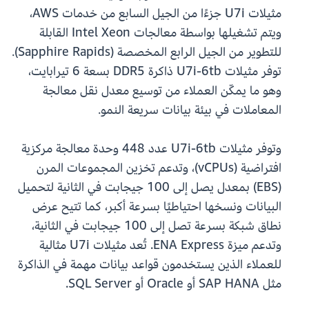
مثيلات U7i جزءًا من الجيل السابع من خدمات AWS،
ويتم تشغيلها بواسطة معالجات Intel Xeon القابلة
للتطوير من الجيل الرابع المخصصة (Sapphire Rapids).
توفر مثيلات U7i-6tb ذاكرة DDR5 بسعة 6 تيرابايت،
وهو ما يمكّن العملاء من توسيع معدل نقل معالجة
المعاملات في بيئة بيانات سريعة النمو.
وتوفر مثيلات U7i-6tb عدد 448 وحدة معالجة مركزية
افتراضية (vCPUs)، وتدعم تخزين المجموعات المرن
(EBS) بمعدل يصل إلى 100 جيجابت في الثانية لتحميل
البيانات ونسخها احتياطيًا بسرعة أكبر، كما تتيح عرض
نطاق شبكة بسرعة تصل إلى 100 جيجابت في الثانية،
وتدعم ميزة ENA Express. تُعد مثيلات U7i مثالية
للعملاء الذين يستخدمون قواعد بيانات مهمة في الذاكرة
مثل SAP HANA أو Oracle أو SQL Server.