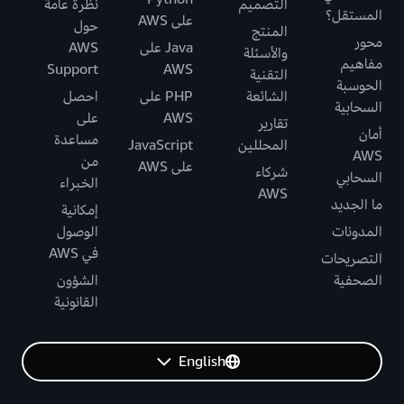
التصميم
نظرة عامة
المستقل؟
على AWS
حول
المنتج
محور
Java على
AWS
والأسئلة
مفاهيم
Support
AWS
التقنية
الحوسبة
الشائعة
PHP على
احصل
السحابية
AWS
على
تقارير
أمان
مساعدة
المحللين
JavaScript
AWS
من
على AWS
شركاء
السحابي
الخبراء
AWS
ما الجديد
إمكانية
المدونات
الوصول
في AWS
التصريحات
الصحفية
الشؤون
القانونية
English