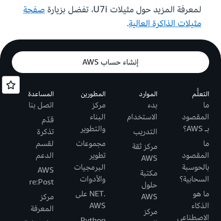
لمعرفة المزيد حول مثيلات U7i، تفضل بزيارة
صفحة
مثيلات الذاكرة العالية
.
إنشاء حساب AWS
التعلُّم
الموارد
المطورين
المساعدة
ما
بدء
مركز
اتصل بنا
المقصود
الاستخدام
البناء
قدّم
بـ AWS؟
والتطوير
التدريب
تذكرة
ما
مجموعات
لقسم
مركز ثقة
المقصود
تطوير
الدعم
AWS
بالحوسبة
البرمجيات
AWS
مكتبة
السحابية؟
والأدوات
re:Post
حلول
ما هو
.NET على
AWS
مركز
الذكاء
AWS
المعرفة
مركز
الاصطناعي
Python