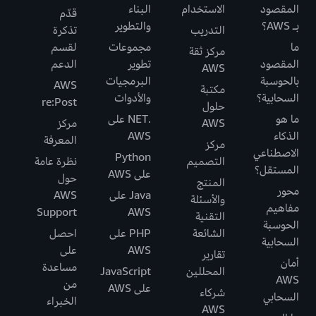
المقصود
الاستخدام
البناء
قدّم
بـ AWS؟
والتطوير
التدريب
تذكرة
ما
مجموعات
لقسم
مركز ثقة
المقصود
تطوير
الدعم
AWS
بالحوسبة
البرمجيات
AWS
مكتبة
السحابية؟
والأدوات
re:Post
حلول
ما هو
.NET على
AWS
مركز
الذكاء
AWS
المعرفة
مركز
الاصطناعي
Python
التصميم
نظرة عامة
المستقل؟
على AWS
حول
المنتج
محور
Java على
AWS
والأسئلة
مفاهيم
Support
AWS
التقنية
الحوسبة
الشائعة
PHP على
احصل
السحابية
AWS
على
تقارير
أمان
مساعدة
المحللين
JavaScript
AWS
من
على AWS
شركاء
السحابي
الخبراء
AWS