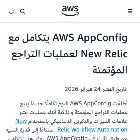
انتقل إلى المحتوى الرئيسي
AWS AppConfig يتكامل مع
New Relic لعمليات التراجع
المؤتمتة
:تاريخ النشر
24 فبراير 2026
أطلقت AWS AppConfig اليوم تكاملًا جديدًا يتيح
عمليات التراجع المؤتمتة والذكية أثناء عمليات نشر
علامات الميزات والتكوين الديناميكي باستخدام
New
Relic Workflow Automation
. استنادًا إلى قدرة التنبيه
من طرف ثالث في AWS AppConfig، يوفر هذا التكامل