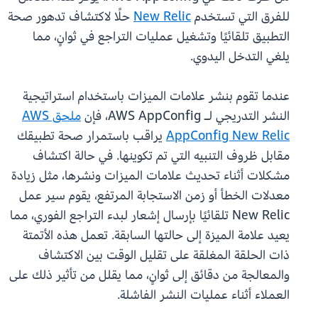
للفرق التي تستخدم
New Relic
حلًا لاكتشاف تدهور صحة
التطبيق تلقائيًا وتشغيل عمليات التراجع في ثوانٍ، مما
يلغي التدخل اليدوي.
عندما تقوم بنشر علامات الميزات باستخدام استراتيجية
النشر التدريجي لـ AWS AppConfig، فإن
ملحق AWS
AppConfig New Relic
يراقب باستمرار صحة تطبيقك
مقابل ظروف التنبيه التي تم تكوينها. في حالة اكتشاف
مشكلات أثناء تحديث علامات الميزات ونشرها، مثل زيادة
معدلات الخطأ أو زمن الاستجابة المرتفع، يقوم سير عمل
New Relic تلقائيًا بإرسال إشعار لبدء التراجع الفوري، مما
يعيد علامة الميزة إلى حالتها السابقة. تعمل هذه الأتمتة
ذات الحلقة المغلقة على تقليل الوقت بين الاكتشاف
والمعالجة من دقائق إلى ثوانٍ، مما يقلل من تأثير ذلك على
العملاء أثناء عمليات النشر الفاشلة.