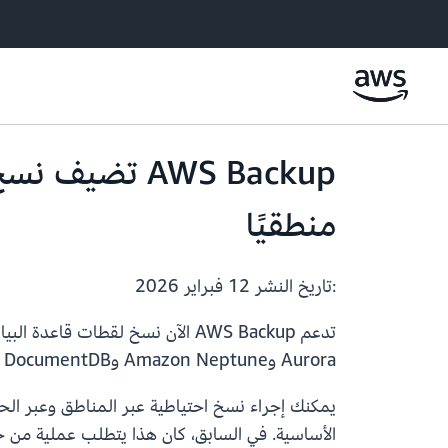
AWS Backup ت
منطقيًا
:تاريخ النشر
12 فبراير 2026
Aurora وAmazon Neptune وAmazon DocumentDB، مما يلغي الحاجة إلى خطوة نسخ وسيطة في المناطق المستهدفة.
يمكنك إجراء نسخ احتياطية عبر المناطق وعبر الحس
الأساسية. في السابق، كان هذا يتطلب عملية من خط