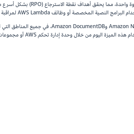
في نفس المنطقة. الآن، يمكنك إكمال 
لمخصصة أو وظائف AWS Lambda لمراقبة حالة النسخ الوسيطة.