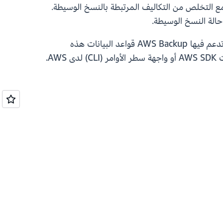
هذا في خطوة واحدة، مما يحقق أهداف نقطة الاسترجاع (RPO) بشكل أسرع مع التخلص من التكاليف المرتبطة بالنسخ الوسيطة.
تتوفر هذه الميزة لـ Amazon Aurora وAmazon Neptune وAmazon DocumentDB، في جميع المناطق التي تدعم فيها AWS Backup قواعد البيانات هذه
والخزائن المعزولة منطقيًا. يمكنك البدء في استخدام هذه الميزة اليوم من خلال وحدة إدارة تحكم AWS أو مجموعات AWS SDK أو واجهة سطر الأوامر (CLI) لدى AWS.