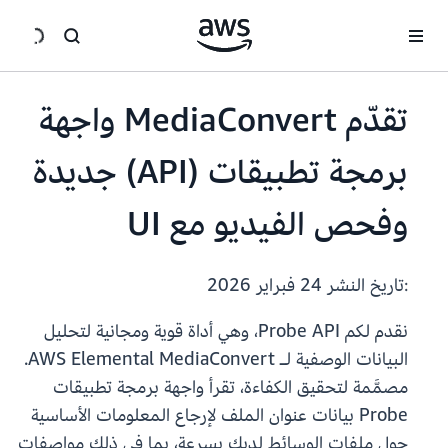
انتقل إلى المحتوى الرئيسي
تقدّم MediaConvert واجهة
برمجة تطبيقات (API) جديدة
وفحص الفيديو مع UI
:تاريخ النشر
24 فبراير 2026
نقدم لكم Probe API، وهي أداة قوية ومجانية لتحليل
البيانات الوصفية لـ AWS Elemental MediaConvert.
مصمَّمة لتحقيق الكفاءة، تقرأ واجهة برمجة تطبيقات
Probe بيانات عنوان الملف لإرجاع المعلومات الأساسية
حول ملفات الوسائط لديك بسرعة، بما في ذلك مواصفات