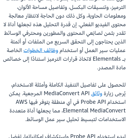
الترميز، وتنسيقات البكسل، وتفاصيل مساحة الألوان،
ومعلومات الحاوية، وكل ذلك دون الحاجة لانتظار معالجة
محتوى الفيديو الفعلي. إن قدرة التحليل هذه تجعلها أداة لا
تقدر بثمن لصانِعي المحتوى والمطورين ومحترفي الوسائط
الذين يحتاجون إلى التحقق السريع من الملفات أو أتمتة
عمليات سير العمل أو استخدام
وظائف الخطوات
الخاصة
بـ Elementals لاتخاذ قرارات الترميز استنادًا إلى خصائص
مادة المصدر.
للحصول على تفاصيل التنفيذ الكاملة وأمثلة الاستخدام،
يُرجى زيارة
وثائق
MediaConvert API المرجعية. يمكن
استخدام Probe API في أي منطقة يتوفر فيها AWS
Elemental MediaConvert، مما يجعلها أداة متعددة
الاستخدامات لتبسيط تحليل سير عمل الوسائط.
لبدء استخدام Probe API واستكشاف إمكانياتها، تفضل