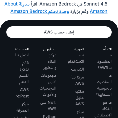
Sonnet 4.6 في Amazon Bedrock، اقرأ
مدونة About
Amazon
وقم بزيارة
وحدة تحكم Amazon Bedrock
.
إنشاء حساب AWS
التعلُّم
الموارد
المطورين
المساعدة
ما
بدء
مركز
اتصل بنا
المقصود
الاستخدام
البناء
قدّم
بـ AWS؟
والتطوير
التدريب
تذكرة
ما
مجموعات
لقسم
مركز ثقة
المقصود
تطوير
الدعم
AWS
بالحوسبة
البرمجيات
AWS
مكتبة
السحابية؟
والأدوات
re:Post
حلول
ما هو
.NET على
AWS
مركز
الذكاء
AWS
المعرفة
مركز
الاصطناعي
Python