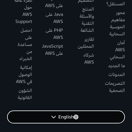
التصميم
نظرة عامة
المستقل؟
على AWS
حول
المنتج
محور
Java على
AWS
والأسئلة
مفاهيم
Support
AWS
التقنية
الحوسبة
الشائعة
PHP على
احصل
السحابية
AWS
على
تقارير
أمان
مساعدة
المحللين
JavaScript
AWS
من
على AWS
شركاء
السحابي
الخبراء
AWS
ما الجديد
إمكانية
المدونات
الوصول
في AWS
التصريحات
الصحفية
الشؤون
القانونية
English