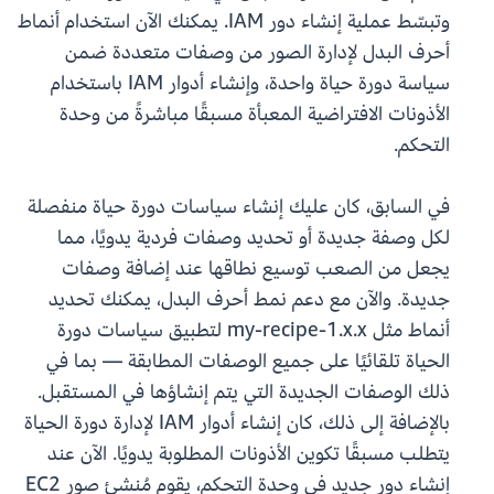
وتبسّط عملية إنشاء دور IAM. يمكنك الآن استخدام أنماط
أحرف البدل لإدارة الصور من وصفات متعددة ضمن
سياسة دورة حياة واحدة، وإنشاء أدوار IAM باستخدام
الأذونات الافتراضية المعبأة مسبقًا مباشرةً من وحدة
التحكم.
في السابق، كان عليك إنشاء سياسات دورة حياة منفصلة
لكل وصفة جديدة أو تحديد وصفات فردية يدويًا، مما
يجعل من الصعب توسيع نطاقها عند إضافة وصفات
جديدة. والآن مع دعم نمط أحرف البدل، يمكنك تحديد
أنماط مثل my-recipe-1.x.x لتطبيق سياسات دورة
الحياة تلقائيًا على جميع الوصفات المطابقة — بما في
ذلك الوصفات الجديدة التي يتم إنشاؤها في المستقبل.
بالإضافة إلى ذلك، كان إنشاء أدوار IAM لإدارة دورة الحياة
يتطلب مسبقًا تكوين الأذونات المطلوبة يدويًا. الآن عند
إنشاء دور جديد في وحدة التحكم، يقوم مُنشئ صور EC2