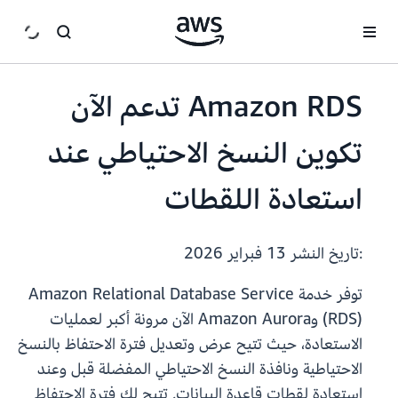
انتقل إلى المحتوى الرئيسي
Amazon RDS تدعم الآن
تكوين النسخ الاحتياطي عند
استعادة اللقطات
:تاريخ النشر
13 فبراير 2026
توفر خدمة Amazon Relational Database Service
(RDS) وAmazon Aurora الآن مرونة أكبر لعمليات
الاستعادة، حيث تتيح عرض وتعديل فترة الاحتفاظ بالنسخ
الاحتياطية ونافذة النسخ الاحتياطي المفضلة قبل وعند
استعادة لقطات قاعدة البيانات. تتيح لك فترة الاحتفاظ