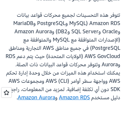
تتوفر هذه التحسينات لجميع محركات قواعد بيانات
Amazon RDS (MySQL وPostgreSQL وMariaDB
وOracle وSQL Server وDB2) وAmazon Aurora
(الإصدارات المتوافقة مع MySQL والمتوافقة مع
PostgreSQL) في جميع مناطق AWS التجارية ومناطق
AWS GovCloud (الولايات المتحدة) حيث يتم دعم RDS
وAurora وتتوفر محركات قواعد البيانات ذات الصلة.
يمكنك استخدام هذه الميزات من خلال وحدة إدارة تحكم
AWS وواجهة سطر أوامر AWS (CLI) ومجموعات AWS
SDK دون أي تكلفة إضافية. لمزيد من المعلومات، راجع
دليل مستخدم
Amazon RDS
و
Amazon Aurora
.