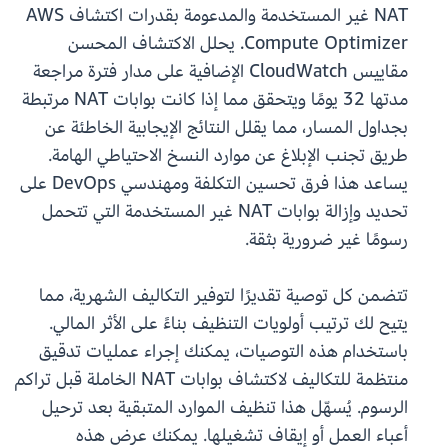
NAT غير المستخدمة والمدعومة بقدرات اكتشاف AWS
Compute Optimizer. يحلل الاكتشاف المحسن
مقاييس CloudWatch الإضافية على مدار فترة مراجعة
مدتها 32 يومًا ويتحقق مما إذا كانت بوابات NAT مرتبطة
بجداول المسار، مما يقلل النتائج الإيجابية الخاطئة عن
طريق تجنب الإبلاغ عن موارد النسخ الاحتياطي الهامة.
يساعد هذا فرق تحسين التكلفة ومهندسي DevOps على
تحديد وإزالة بوابات NAT غير المستخدمة التي تتحمل
رسومًا غير ضرورية بثقة.
تتضمن كل توصية تقديرًا لتوفير التكاليف الشهرية، مما
يتيح لك ترتيب أولويات التنظيف بناءً على الأثر المالي.
باستخدام هذه التوصيات، يمكنك إجراء عمليات تدقيق
منتظمة للتكاليف لاكتشاف بوابات NAT الخاملة قبل تراكم
الرسوم. يُسهّل هذا تنظيف الموارد المتبقية بعد ترحيل
أعباء العمل أو إيقاف تشغيلها. يمكنك عرض هذه