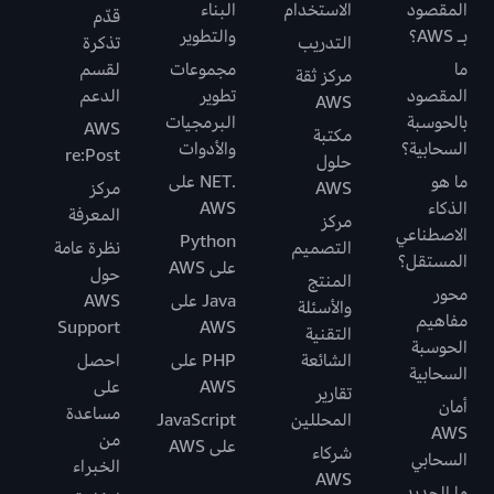
المقصود
الاستخدام
البناء
قدّم
بـ AWS؟
والتطوير
التدريب
تذكرة
ما
مجموعات
لقسم
مركز ثقة
المقصود
تطوير
الدعم
AWS
بالحوسبة
البرمجيات
AWS
مكتبة
السحابية؟
والأدوات
re:Post
حلول
ما هو
.NET على
AWS
مركز
الذكاء
AWS
المعرفة
مركز
الاصطناعي
Python
التصميم
نظرة عامة
المستقل؟
على AWS
حول
المنتج
محور
Java على
AWS
والأسئلة
مفاهيم
Support
AWS
التقنية
الحوسبة
الشائعة
PHP على
احصل
السحابية
AWS
على
تقارير
أمان
مساعدة
المحللين
JavaScript
AWS
من
على AWS
شركاء
السحابي
الخبراء
AWS
ما الجديد