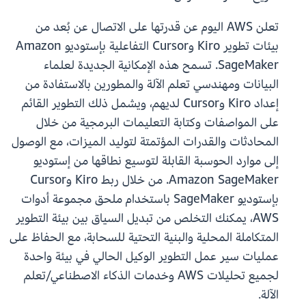
تعلن AWS اليوم عن قدرتها على الاتصال عن بُعد من
بيئات تطوير Kiro وCursor التفاعلية بإستوديو Amazon
SageMaker. تسمح هذه الإمكانية الجديدة لعلماء
البيانات ومهندسي تعلم الآلة والمطورين بالاستفادة من
إعداد Kiro وCursor لديهم، ويشمل ذلك التطوير القائم
على المواصفات وكتابة التعليمات البرمجية من خلال
المحادثات والقدرات المؤتمتة لتوليد الميزات، مع الوصول
إلى موارد الحوسبة القابلة لتوسيع نطاقها من إستوديو
Amazon SageMaker. من خلال ربط Kiro وCursor
بإستوديو SageMaker باستخدام ملحق مجموعة أدوات
AWS، يمكنك التخلص من تبديل السياق بين بيئة التطوير
المتكاملة المحلية والبنية التحتية للسحابة، مع الحفاظ على
عمليات سير عمل التطوير الوكيل الحالي في بيئة واحدة
لجميع تحليلات AWS وخدمات الذكاء الاصطناعي/تعلم
الآلة.