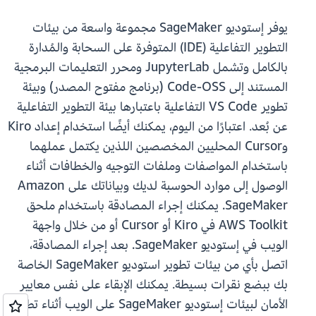
يوفر إستوديو SageMaker مجموعة واسعة من بيئات
التطوير التفاعلية (IDE) المتوفرة على السحابة والمُدارة
بالكامل وتشمل JupyterLab ومحرر التعليمات البرمجية
المستند إلى Code-OSS (برنامج مفتوح المصدر) وبيئة
تطوير VS Code التفاعلية باعتبارها بيئة التطوير التفاعلية
عن بُعد. اعتبارًا من اليوم، يمكنك أيضًا استخدام إعداد Kiro
وCursor المحليين المخصصين اللذين يكتمل عملهما
باستخدام المواصفات وملفات التوجيه والخطافات أثناء
الوصول إلى موارد الحوسبة لديك وبياناتك على Amazon
SageMaker. يمكنك إجراء المصادقة باستخدام ملحق
AWS Toolkit في Kiro أو Cursor أو من خلال واجهة
الويب في إستوديو SageMaker. بعد إجراء المصادقة،
اتصل بأي من بيئات تطوير استوديو SageMaker الخاصة
بك ببضع نقرات بسيطة. يمكنك الإبقاء على نفس معايير
الأمان لبيئات إستوديو SageMaker على الويب أثناء تطوير