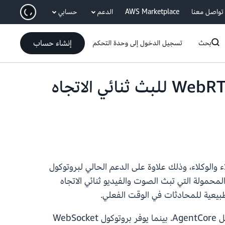
انتقل إلى المحتوى الرئيسي
تواصل معنا
AWS Marketplace
الدعم
حسابي
إنشاء حساب
بحث
تسجيل الدخول إلى وحدة التحكم
يضيف وقت تشغيل Amazon Bedrock AgentCore دعم WebRTC للبث ثنائي الاتجاه
 في الوقت الفعلي بين العملاء والوكلاء، وذلك علاوة على الدعم الحالي لبروتوكول
قات الهواتف المحمولة التي تبث الصوت والفيديو ثنائي الاتجاه
تنضم تكنولوجيا WebRTC إلى WebSocket باعتباره بروتوكول البث ثنائي الاتجاه الثاني المدعوم من قبل وقت تشغيل AgentCore. بينما يوفر بروتوكول WebSocket