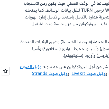
لبث النص والصوت باستخدام بروتوكول TCP، تم تحسين WebRTC لنقل بيانات الوسائط في الوقت الفعلي حيث يكون زمن الاستجابة
المنخفض أمرًا بالغ الأهمية، مثل وكلاء الصوت في المتصفح وتطبيقات الهواتف المحمولة. تتطلب تكنولوجيا WebRTC ترحيل TURN لنقل بيانات الوسائط، كما يمنحك
لمرونة في كيفية إعداد ذلك: يقوم تدفق فيديو Amazon Kinesis بإدارة TURN للتمتع بتجربة مُدارة بالكامل باستخدام تكامل إدارة الهويات
ساسية الخاصة بك المستضافة ذاتيًا. يستفيد البروتوكولان من عزل جلسة وقت تشغيل
قت تشغيل AgentCore في أربعة عشر منطقة من مناطق AWS: شرق الولايات المتحدة (فيرجينيا الشمالية) وشرق الولايات المتحدة
(سول) وآسيا والمحيط الهادئ (سنغافورة) وآسيا
(باريس) وأوروبا (ستوكهولم).
وكيل الصوت
 و
وكيل صوت LiveKit
، و
وكيل صوت Strands