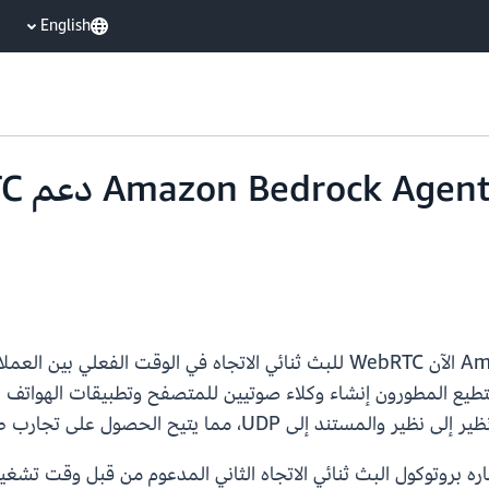
English
يدعم وقت تشغيل Amazon Bedrock AgentCore الآن WebRTC للبث ثنائي الاتجاه
Web. باستخدام تكنولوجيا WebRTC، يستطيع المطورون إنشاء وكلاء صوتيين للمتصفح وتطبي
حصول على تجارب طبيعية للمحادثات في الوقت الفعلي.