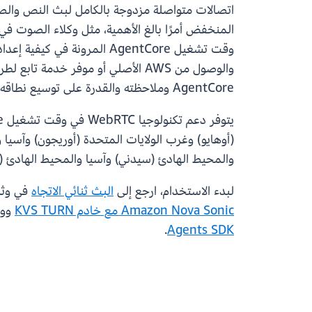
AgentCore وملاحظته والقدرة على توسيع نطاقه.
(أوهايو) وغرب الولايات المتحدة (أوريجون) وآسيا
والمحيط الهادئ (سيدني) وآسيا والمحيط الهادئ (طوكي
لبدء الاستخدام، ارجع إلى
البث ثنائي الاتجاه
في وثائق Amazon Bedrock AgentCore التي تتضمن أمثلة جاهزة للنش
Amazon Nova Sonic مع خادم KVS TURN
ووكلا
.
Agents SDK