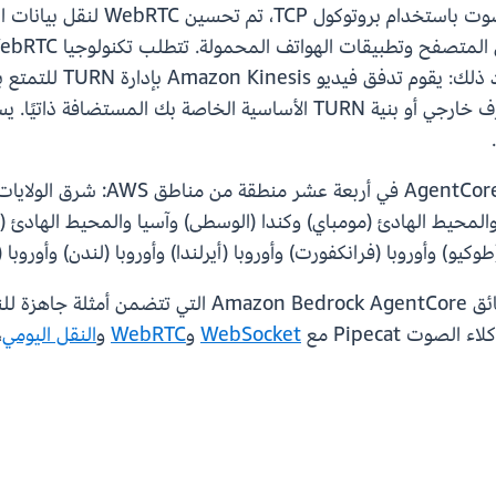
اتصالات متواصلة مزدوجة بالكامل 
وقت تشغيل AgentCore ا
والوصول من AWS الأصلي أو موفر خدمة تابع لطرف خارجي أو بنية TURN الأ
يتوفر دعم تكنولوجيا WebRTC في و
 والمحيط الهادئ (مومباي) وكندا (الوسطى) وآسيا والمحيط الهادئ 
و) وأوروبا (فرانكفورت) وأوروبا (أيرلندا) وأوروبا (لندن) وأوروبا 
ر من أجل البروتوكولين على حد سواء:
ء الصوت Pipecat مع
WebSocket
و
WebRTC
و
النقل اليومي
،