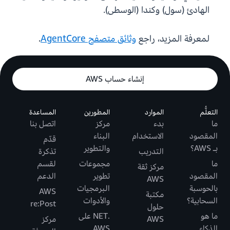
الهادئ (سول) وكندا (الوسطى).
لمعرفة المزيد، راجع
وثائق متصفح AgentCore
.
إنشاء حساب AWS
التعلُّم
الموارد
المطورين
المساعدة
ما
بدء
مركز
اتصل بنا
المقصود
الاستخدام
البناء
قدّم
بـ AWS؟
والتطوير
التدريب
تذكرة
ما
مجموعات
لقسم
مركز ثقة
المقصود
تطوير
الدعم
AWS
بالحوسبة
البرمجيات
AWS
مكتبة
السحابية؟
والأدوات
re:Post
حلول
ما هو
.NET على
AWS
مركز
الذكاء
AWS