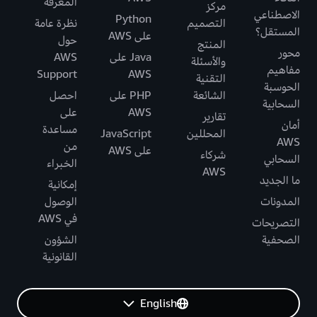
المعرفة
مركز
الاصطناعي
Python
التصميم
نظرة عامة
المستقل؟
على AWS
حول
المنتج
محور
Java على
AWS
والأسئلة
مفاهيم
Support
AWS
التقنية
الحوسبة
الشائعة
PHP على
احصل
السحابية
AWS
على
تقارير
أمان
مساعدة
المحللين
JavaScript
AWS
من
على AWS
شركاء
السحابي
الخبراء
AWS
ما الجديد
إمكانية
المدونات
الوصول
في AWS
التصريحات
الصحفية
الشؤون
القانونية
English