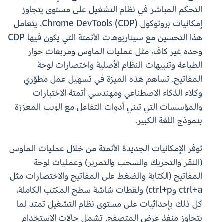
التحكم المباشر في نظام التشغيل على مستوى يتجاوز
إمكانيات بروتوكول Chrome DevTools (CDP). يتعامل
هذا التحسين مع سيناريوهات الأتمتة التي يكون فيها CDP
وحده غير كاف، مثل عمليات الماوس ومربعات حوار
الطباعة وتنبيهات النظام الأصلية واختصارات لوحة
المفاتيح. تساهم هذه الميزة في تسهيل عمل مطوّري
وكلاء الذكاء الاصطناعي ومهندسي أتمتة الاختبارات
والمؤسسات التي تبني أدوات التفاعل مع الويب المعززة
بنموذج اللغة الكبير.
توفر الإمكانيات الجديدة الأتمتة من خلال عمليات الماوس
(النقر والتحريك والسحب والتمرير) وعمليات لوحة
المفاتيح (الكتابة والضغط على المفاتيح والاختصارات مثل
ctrl+a وctrl+p) ولقطات شاشة سطح المكتب الكاملة،
كل ذلك بإحداثيات على مستوى نظام التشغيل تمتد لما
يتجاوز منفذ عرض المتصفح. تشمل حالات الاستخدام