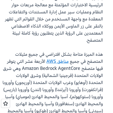
الرئيسية الاختبارات المؤتمتة مع معالجة مربعات حوار
النظام وعمليات سير عمل إدارة المستندات والتفاعلات
المعقدة مع واجهة المستخدم من خلال القوائم التي تظهر
بالنقر على زر الماوس الأيمن ووكلاء الذكاء الاصطناعي
المعتمدين على الرؤية الذين يتطلبون رؤية كاملة لبيئة
المتصفح.
هذه الميزة متاحة بشكل افتراضي في جميع مثيلات
المتصفح في جميع
مناطق AWS
الأربعة عشر التي يتوفر
فيها متصفح Amazon Bedrock AgentCore وهي شرق
الولايات المتحدة (فرجينيا الشمالية) وشرق الولايات
المتحدة (أوهايو) وغرب الولايات المتحدة (أوريجون) وأوروبا
(فرانكفورت) وأوروبا (أيرلندا) وأوروبا (لندن) وأوروبا (باريس)
وأوروبا (ستوكهولم)، آسيا والمحيط الهادئ (مومباي) وآسيا
والمحيط الهادئ (سنغافورة) وآسيا والمحيط الهادئ
(سيدني) وآسيا والمحيط الهادئ (طوكيو) وآسيا والمحيط