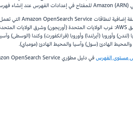
الأحدث. تتوفر هذه الميزة في 14 منطقة من مناطق AWS: غرب الولايات المتحدة (أوريجون
وبا (لندن) وأوروبا (أيرلندا) وأوروبا (فرانكفورت) وكندا (الوسطى) و
والمحيط الهادئ (سول) وآسيا والمحيط الهادئ (مومباي).
لى مستوى الفهرس
في دليل مطوّري Amazon OpenSearch Service.