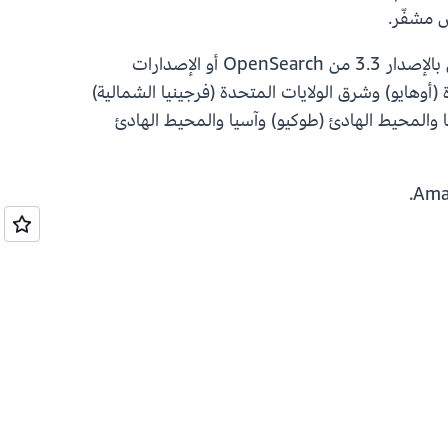
التشفير على مستوى الفهرس متاح دون تحمل تكلفة إضافية لنطاقات Amazon OpenSearch Service التي تعمل بالإصدار 3.3 من OpenSearch أو الإصدارات
) وشرق الولايات المتحدة (أوهايو) وشرق الولايات المتحدة (فرجينيا الشمالية)
آسيا والمحيط الهادئ (طوكيو) وآسيا والمحيط الهادئ