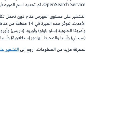
OpenSearch Service، ثم تحديد اسم المورد في Amazon (ARN) للمفتاح في إعدادات الفهرس عند إنشاء فهرس مشفّر.
وأمريكا الجنوبية (ساو باولو) وأوروبا (باريس) وأور
(سيدني) وآسيا والمحيط الهادئ (سنغافورة) وآسيا 
لمعرفة مزيد من المعلومات، ارجع إلى
التشفير ع