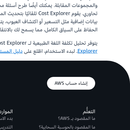
والمجموعات المقابلة. يمكنك أيضًا طرح أسئلة م
الحفاظ على السياق الكامل، مما يسمح لك بالانتق
يتوفر تحليل تكلفة اللغة الطبيعية لـ AWS Cost Explorer اليوم في جميع مناطق AWS التجارية دون أي رسوم إضافية. لمعرفة المزيد، تفضل بزيارة
Explorer
. لبدء الاستخدام، اطّلع على
دليل المست
إنشاء حساب AWS
التعلُّم
الموارد
ما المقصود بـ AWS؟
بدء الا
ما المقصود بالحوسبة السحابية؟
التدريب