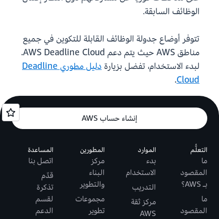
الوظائف السابقة.
تتوفر أوضاع جدولة الوظائف القابلة للتكوين في جميع
مناطق AWS حيث يتم دعم AWS Deadline Cloud.
لبدء الاستخدام، تفضل بزيارة
دليل مطوري Deadline
.
Cloud
إنشاء حساب AWS
التعلُّم
الموارد
المطورين
المساعدة
ما
بدء
مركز
اتصل بنا
المقصود
الاستخدام
البناء
قدّم
بـ AWS؟
والتطوير
التدريب
تذكرة
ما
مجموعات
لقسم
مركز ثقة
المقصود
تطوير
الدعم
AWS