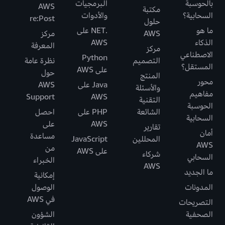
بالحوسبة
البرمجيات
AWS
مكتبة
السحابية؟
والأدوات
re:Post
حلول
ما هو
.NET على
AWS
مركز
الذكاء
AWS
المعرفة
مركز
الاصطناعي
Python
التصميم
نظرة عامة
المستقل؟
على AWS
حول
المنتج
محور
Java على
AWS
والأسئلة
مفاهيم
Support
AWS
التقنية
الحوسبة
الشائعة
PHP على
احصل
السحابية
AWS
على
تقارير
أمان
مساعدة
المحللين
JavaScript
AWS
من
على AWS
شركاء
السحابي
الخبراء
AWS
ما الجديد
إمكانية
المدونات
الوصول
في AWS
التصريحات
الصحفية
الشؤون