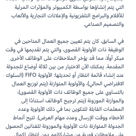
التي يتم إنشاؤها بواسطة الكمبيوتر والمؤثرات المرئية
للأفلام والبرامج التلفزيونية والإعلانات التجارية والألعاب
والتصميم الصناعي.
في السابق، كان يتم تعيين جميع العمال المتاحين في
الوظيفة ذات الأولوية القصوى، والتي يتم تقديمها في وقت
مبكر أولًا، مما قد يؤخر الملاحظات على الوظائف الأخرى
المقدمة. يمكنك الآن الاختيار من بين ثلاثة أوضاع للجدولة
عند إنشاء قائمة انتظار أو تحديثها: الأولوية FIFO (السلوك
الافتراضي الحالي)، والأولوية المتوازنة (يتم توزيع العمال
بالتساوي على جميع الوظائف ذات الأولوية القصوى)،
والموازنة الموزونة (يتم ترجيح الوظائف استنادًا إلى
المعلمات القابلة للتكوين بما في ذلك الأولوية وعدد
الأخطاء ووقت الإرسال وعدد مهام العرض). تتيح أنماط
الجدولة المتوازنة ذات الأولوية والموزونة للفنانين الحصول
على ملاحظات فورية عن مشاركاتهم دون انتظار إكمال