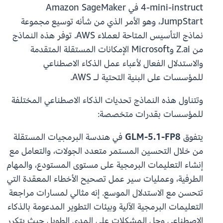
4-mini-instruct في Amazon SageMaker
JumpStart، وهو الأمر الذي من شأنه توسيع مجموعة
نماذج التأسيس المتاحة لعملاء AWS. توفر هذه النماذج
من Z.ai وMicrosoft الإمكانات المستقلة المتقدمة
والاستدلال الفعال لأعباء عمل الذكاء الاصطناعي
للمؤسسات على البنية التحتية لـ AWS.
وتتناول هذه النماذج تحديات الذكاء الاصطناعي المختلفة
للمؤسسات بقدرات متخصصة:
يتفوق
GLM-5.1-FP8
في هندسة البرمجيات المستقلة
من خلال التحسين المستمر متعدد الجولات، والتعامل مع
إنشاء التعليمات البرمجية على مستوى المستودع، والمهام
الطرفية، وعمليات سير عمل تصحيح الأخطاء المعقدة التي
تتحسن مع الاستدلال الموسع. إنه مثالي لمسارات مراجعة
التعليمات البرمجية الآلية وبيئات التطوير المدعومة بالذكاء
الاصطناعي وحل المشكلات على المدى الطويل حيث يتكرر