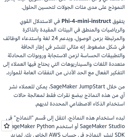
النموذج على مدى مئات الجولات لتحسين الحلول.
يتفوق
Phi-4-mini-instruct
في الاستدلال القوي
والرياضيات والمنطق في البيئات المقيدة بالذاكرة
والمرتبطة بزمن الوصول، ويدعم 24 لغة واستدعاء الوظائف
في شكل مضغوط. إنه مثالي للنشر في إطار الحافة
والتطبيقات الحساسة لزمن الاستجابة وروبوتات المحادثة
متعددة اللغات والسيناريوهات التي يحتاج فيها العملاء إلى
التفكير الفعال مع الحد الأدنى من النفقات العامة للموارد.
من خلال SageMaker JumpStart، يمكن للعملاء نشر
أي من هذه النماذج ببضع نقرات فقط لمعالجة حالات
استخدام الذكاء الاصطناعي المحددة لديهم.
لبدء استخدام هذه النماذج، انتقل إلى قسم "النماذج" في
SageMaker Studio أو استخدم SageMaker Python
SDK لنشر النماذج في حساب AWS الخاص بك. لمزيد