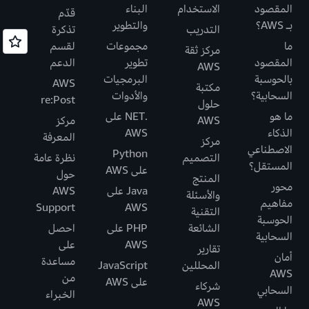
المقصود
الاستخدام
البناء
قدّم
بـ AWS؟
والتطوير
التدريب
تذكرة
ما
مجموعات
لقسم
مركز ثقة
المقصود
تطوير
الدعم
AWS
بالحوسبة
البرمجيات
AWS
مكتبة
السحابية؟
والأدوات
re:Post
حلول
ما هو
.NET على
AWS
مركز
الذكاء
AWS
المعرفة
مركز
الاصطناعي
Python
التصميم
نظرة عامة
المستقل؟
على AWS
حول
المنتج
محور
Java على
AWS
والأسئلة
مفاهيم
Support
AWS
التقنية
الحوسبة
الشائعة
PHP على
احصل
السحابية
AWS
على
تقارير
أمان
مساعدة
المحللين
JavaScript
AWS
من
على AWS
شركاء
السحابي
الخبراء
AWS