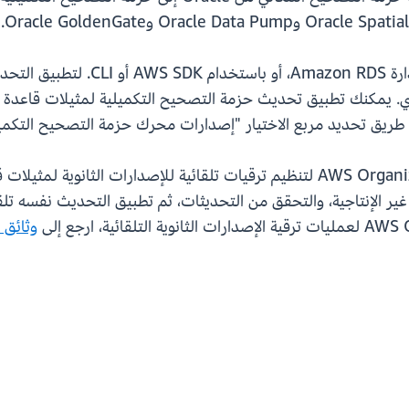
يمكنك تطبيق RU لشهر أبريل 2026 من و
انوي. يمكنك تطبيق تحديث حزمة التصحيح التكميلية لمثيلات قاعدة الب
 غير الإنتاجية، والتحقق من التحديثات، ثم تطبيق التحديث نفسه تلق
وثائق Amazon RDS for Oracle