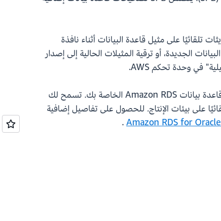
حدة إدارة Amazon RDS، أو باستخدام AWS SDK أو CLI. لتطبيق التحديثات تلقائيًا على مثيل قاعدة البيانات أثناء نافذة
يانات الجديدة، أو ترقية المثيلات الحالية إلى إصدار
يمكنك أيضًا استخدام سياسة طرح ترقية AWS Organizations لتنظيم ترقيات تلقائية للإصدارات الثانوية لمثيلات قاعدة بيانات Amazon RDS الخاصة بك. تسمح لك
ائيًا على بيئات الإنتاج. للحصول على تفاصيل إضافية
.