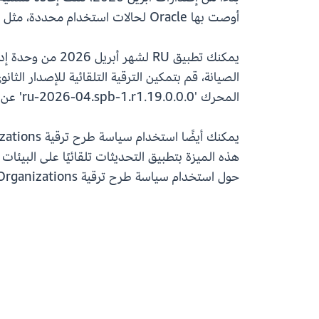
أوصت بها Oracle لحالات استخدام محددة، مثل Oracle Spatial وOracle Data Pump وOracle GoldenGate.
الصيانة، قم بتمكين الترقية التلقائية للإصدار الث
المحرك '19.0.0.0.ru-2026-04.spb-1.r1' عن طريق تحديد مربع الاختيار "إصدارات محرك حزمة التصحيح التكميلية" في وحدة تحكم AWS.
هذه الميزة بتطبيق التحديثات تلقائيًا على البيئات
حول استخدام سياسة طرح ترقية AWS Organizations لعمليات ترقية الإصدارات الثانوية التلقائية، ارجع إلى