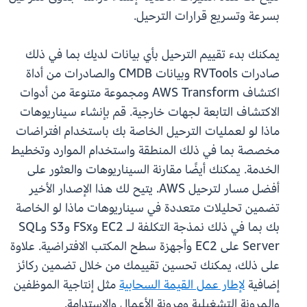
بسرعة وتسريع قرارات الترحيل.
يمكنك بدء تقييم الترحيل بأي بيانات لديك بما في ذلك
صادرات RVTools وبيانات CMDB والصادرات من أداة
اكتشاف AWS Transform ومجموعة متنوعة من أدوات
الاكتشاف التابعة لجهات خارجية. قم بإنشاء سيناريوهات
ماذا لو لعمليات الترحيل الخاصة بك باستخدام افتراضات
مخصصة بما في ذلك المنطقة واستخدام الموارد وتخطيط
الخدمة. يمكنك أيضًا مقارنة السيناريوهات والعثور على
أفضل مسار لترحيل AWS. يتيح لك هذا الإصدار الأخير
تضمين تحليلات متعددة في سيناريوهات ماذا لو الخاصة
بك بما في ذلك نمذجة التكلفة لـ EC2 وFSx وS3 وSQL
Server على EC2 وأجهزة سطح المكتب الافتراضية. علاوة
على ذلك، يمكنك تحسين تقييمك من خلال تضمين ركائز
إضافية
لإطار عمل القيمة السحابية
مثل إنتاجية الموظفين
والمرونة التشغيلية ومرونة الأعمال والاستدامة.