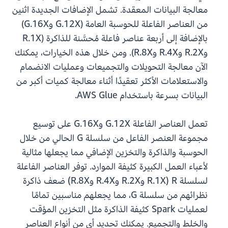
معالجة البيانات المعقدة. تشمل الإضافات الجديدة اثنين
من العناصر الفاعلة للحوسبة العامة (G.12X وG.16X)
بالإضافة إلى أربعة عناصر فاعلة مُحسَّنة للذاكرة (R.1X
وR.2X وR.4X وR.8X). ومن خلال هذه الخيارات، يمكنك
الآن معالجة التحويلات والتجميعات وعمليات الانضمام
والاستعلامات الأكثر تعقيدًا أثناء معالجة كميات أكبر من
البيانات بسرعة باستخدام AWS Glue.
تعمل العناصر الفاعلة G.12X وG.16X على توسيع
مجموعة العنصر الفاعل من سلسلة G الحالي من خلال
الحوسبة والذاكرة والتخزين الإضافي مما يجعلها مثالية
لأعباء العمل الكبيرة كثيفة الموارد. توفر العناصر الفاعلة
لسلسلة R (R.1X وR.2X وR.4X وR.8X) ضعف ذاكرة
نظرائهم من سلسلة G، مما يجعلهم مناسبين تمامًا
لعمليات Spark كثيفة الذاكرة مثل التخزين المؤقت
والخلط والتجميع. يمكنك تحديد أي من أنواع العناصر