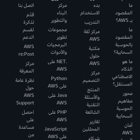
ما
بدء
مركز
اتصل بنا
المقصود
الاستخدام
البناء
قدّم
بـ AWS؟
والتطوير
التدريب
تذكرة
ما
مجموعات
لقسم
مركز ثقة
المقصود
تطوير
الدعم
AWS
بالحوسبة
البرمجيات
AWS
مكتبة
السحابية؟
والأدوات
re:Post
حلول
ما هو
.NET على
AWS
مركز
الذكاء
AWS
المعرفة
مركز
الاصطناعي
Python
التصميم
نظرة عامة
المستقل؟
على AWS
حول
المنتج
محور
Java على
AWS
والأسئلة
مفاهيم
Support
AWS
التقنية
الحوسبة
الشائعة
PHP على
احصل
السحابية
AWS
على
تقارير
أمان
مساعدة
المحللين
JavaScript
AWS
من
على AWS
شركاء