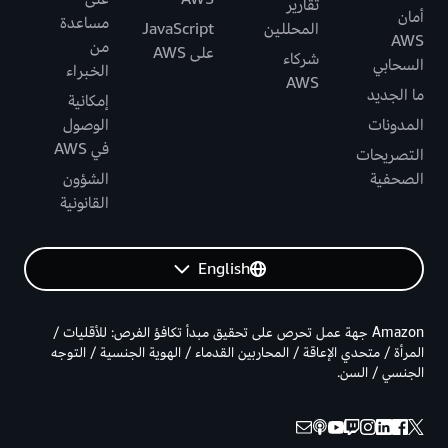
تقارير
أمان
مساعدة
المحللين
JavaScript
AWS
من
على AWS
شركاء
السحابي
الخبراء
AWS
ما الجديد
إمكانية
المدونات
الوصول
في AWS
التصريحات
الصحفية
الشؤون
القانونية
English
Amazon جهة عمل تحرص على تحقيق مبدأ تكافؤ الفرص: للأقليات /
المرأة / متحدي الإعاقة / المحاربين القدماء / الهوية الجنسية / التوجه
الجنسي / السن.