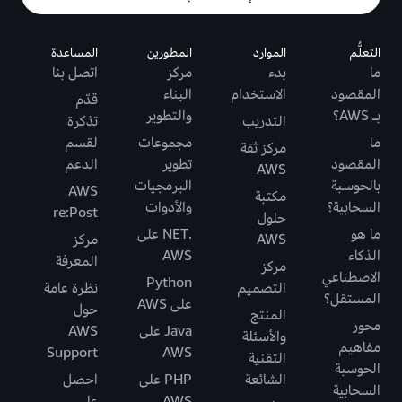
التعلُّم
الموارد
المطورين
المساعدة
ما
بدء
مركز
اتصل بنا
المقصود
الاستخدام
البناء
قدّم
بـ AWS؟
والتطوير
التدريب
تذكرة
ما
مجموعات
لقسم
مركز ثقة
المقصود
تطوير
الدعم
AWS
بالحوسبة
البرمجيات
AWS
مكتبة
السحابية؟
والأدوات
re:Post
حلول
ما هو
.NET على
AWS
مركز
الذكاء
AWS
المعرفة
مركز
الاصطناعي
Python
التصميم
نظرة عامة
المستقل؟
على AWS
حول
المنتج
محور
Java على
AWS
والأسئلة
مفاهيم
Support
AWS
التقنية
الحوسبة
الشائعة
PHP على
احصل
السحابية
AWS
على