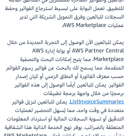
للتطبيق. تعمل البوابة على تبسيط استرجاع الفواتير وحفظ
السجلات للبائعين وفرق التمويل الشريكة التي تدير
عمليات AWS Marketplace.
يمكن للبائعين الآن الوصول إلى التجربة الجديدة من خلال
AWS Partner Central أو بوابة إدارة AWS
Marketplace، مما يتيح إمكانات البحث والتصفية
المتقدمة، مما يسمح لك بالبحث عن فواتير رسوم القوائم
حسب معرّف الفاتورة أو النطاق الزمني أو كيان إصدار
الفواتير. يمكن للبائعين أيضًا الوصول إلى هذه الفواتير
برمجيًا من خلال واجهة برمجة تطبيقات
ListInvoiceSummaries
. يمكن للبائعين تنزيل فواتير
متعددة في وقت واحد، مما يُسهل التحضير لعمليات
التدقيق أو تسوية السجلات المالية أو استرداد المعلومات
المتعلقة بالضرائب. يوفر نهج الخدمة الذاتية هذا الشفافية
بشأن رسوم الإدراج عبر كيانات فواتير AWS Marketplace