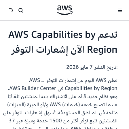
انتقل إلى المحتوى الرئيسي
تدعم AWS Capabilities by
Region الآن إشعارات التوفر
:تاريخ النشر
7 مايو 2026
تعلن AWS اليوم عن إشعارات التوفر لـ AWS
Capabilities by Region في AWS Builder Center،
وهو نظام جديد قائم على الاشتراك ينبه المنشئين تلقائيًا
عندما تصبح خدمة (خدمات) AWS و/أو الميزة (الميزات)
متاحة في المناطق المستهدفة. تُسهل إشعارات التوفر على
المُنشئين تتبع توفر أكثر من 1500 خدمة وميزة عبر 37
منطقة من مناطق AWS، مما يؤدي إلى تسريع تخطيط