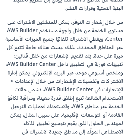
البنية التحتية وقرارات النشر.
من خلال إشعارات التوفر، يمكن للمنشئين الاشتراك على
مستوى الخدمة من خلال واجهة مستخدم AWS Builder
Center، ويغطي الاشتراك تلقائيًا جميع الميزات الأساسية
عبر المناطق المحددة، لذلك ليست هناك حاجة لتتبع كل
ميزة على حدة. يتم تقديم الإشعارات من خلال قناتين:
تنبيهات فورية في التطبيق داخل AWS Builder Center،
وملخص أسبوعي موحد عبر البريد الإلكتروني. يمكن إدارة
الاشتراكات وتفضيلات الإشعارات من خلال الإعدادات >
الإشعارات في AWS Builder Center. تشمل حالات
الاستخدام الشائعة تتبع إطلاق قدرة معينة، ومراقبة تكافؤ
الخدمة عبر مناطق AWS، والاستعداد لعمليات الترحيل
القادمة أو التوسعات الإقليمية. على سبيل المثال، يمكن
لمهندس الحلول الذي يقوم بتوسيع تطبيق الذكاء
الاصطناعي المولّد إلى مناطق جديدة الاشتراك في