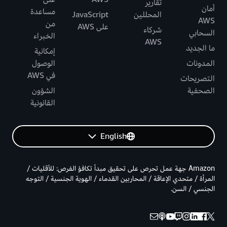
تقارير
أمان
مساعدة
المحللين
JavaScript
AWS
من
على AWS
شركاء
السحابي
الخبراء
AWS
ما الجديد
إمكانية
المدونات
الوصول
في AWS
التصريحات
الصحفية
الشؤون
القانونية
English
Amazon جهة عمل تحرص على تحقيق مبدأ تكافؤ الفرص: للأقليات /
المرأة / متحدي الإعاقة / المحاربين القدماء / الهوية الجنسية / التوجه
الجنسي / السن.