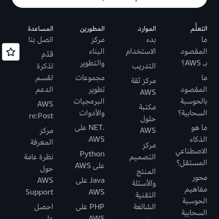
التعلُّم
الموارد
المطورين
المساعدة
ما
بدء
مركز
اتصل بنا
المقصود
الاستخدام
البناء
قدّم
بـ AWS؟
والتطوير
التدريب
تذكرة
ما
مجموعات
لقسم
مركز ثقة
المقصود
تطوير
الدعم
AWS
بالحوسبة
البرمجيات
AWS
مكتبة
السحابية؟
والأدوات
re:Post
حلول
ما هو
.NET على
AWS
مركز
الذكاء
AWS
المعرفة
مركز
الاصطناعي
Python
التصميم
نظرة عامة
المستقل؟
على AWS
حول
المنتج
محور
Java على
AWS
والأسئلة
مفاهيم
Support
AWS
التقنية
الحوسبة
الشائعة
PHP على
احصل
السحابية
AWS
على