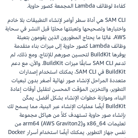
كفاءة لوظائف Lambda المجمعة كصور حاوية.
SAM CLI هي أداة سطر أوامر لإنشاء التطبيقات بلا خادم
واختبارها وتصحيحها وتعبئتها محليًا قبل النشر في سحابة
AWS. غالبًا ما يحتاج المطورون الذين يقومون بتعبئة
وظائف Lambda كصور حاوية إلى ميزات بناء متقدمة
يوفرها BuildKit لتحسين صورهم للإنتاج. ومع ذلك، لم
تدعم SAM CLI سابقًا ميزات BuildKit. والآن، مع دعم
BuildKit في SAM CLI، يمكنك استخدام إصدارات
متعددة المراحل لإنشاء صور نهائية أصغر بدون تبعيات
التطوير، والتخزين المؤقت المحسن لتقليل أوقات إعادة
البناء، وموازنة خطوات الإنشاء بشكل أفضل. يمكّن
BuildKit أيضًا عمليات الإنشاء عبر البنية، مما يسمح لك
بإنشاء صور حاوية تستهدف كلاً من هياكل مجموعة
تعليمات x86_64 وarm64 (AWS Graviton2) من
نفس جهاز التطوير. يمكنك أيضًا استخدام أسرار Docker