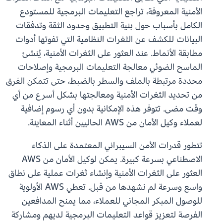
الأمنية المعروفة، تراجع التعليمات البرمجية للمستودع
الكامل بأسباب حول بنية التطبيق وحدود الثقة وتدفقات
البيانات للكشف عن الثغرات النظامية التي تفوتها أدوات
مطابقة الأنماط. عند العثور على الثغرات الأمنية، يُنشئ
الماسح الضوئي معالجة التعليمات البرمجية وإصلاحات
محددة مرتبطة بالملف والسطر بالضبط، حتى تتمكن الفرق
من تحديد الثغرات الأمنية ومعالجتها بشكل أسرع من أي
وقت مضى. تتوفر هذه الإمكانية بدون أي رسوم إضافية
لعملاء وكيل الأمان من AWS الحاليين أثناء المعاينة.
تتطور قدرات الأمن السيبراني المعتمدة على الذكاء
الاصطناعي بسرعة كبيرة. يمكن لوكيل الأمان من AWS
العثور على الثغرات الأمنية وإنشاء ثغرات عملية على نطاق
واسع وسرعة لم نشهدها من قبل. تعطي AWS الأولوية
للوصول المبكر المجاني للعملاء، مما يمنح المدافعين
الفرصة لتعزيز قواعد التعليمات البرمجية لديهم ومشاركة