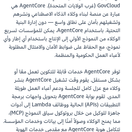
GovCloud (غرب الولايات المتحدة). AgentCore هي
عبارة عن منصة لبناء وكلاء الذكاء الاصطناعي ونشرهم
وتشغيلهم بأمان على نطاق واسع — دون إدارة البنية
التحتية. باستخدام AgentCore، يمكن للمؤسسات تسريع
الوكلاء من النموذج الأولي إلى الإنتاج باستخدام أي إطار وأي
نموذج، مع الحفاظ على ضوابط الأمان والامتثال المطلوبة
لأعباء العمل الحكومية والمنظمة.
توفر AgentCore خدمات قابلة للتكوين تعمل معًا أو
بشكل مستقل. يقوم وقت تشغيل AgentCore بنشر
وكلاء مع عزل كامل للجلسة ودعم أعباء العمل طويلة
المدى. تقوم بوابة AgentCore بتحويل واجهات برمجة
التطبيقات (APIs) الحالية ووظائف Lambda إلى أدوات
جاهزة للوكيل من خلال بروتوكول سياق النموذج (MCP)،
مما يمنح الوكلاء وصولاً آمنًا إلى بيانات وخدمات المؤسسة.
تتكامل هوية AgentCore مع مقدمي خدمات الهوية