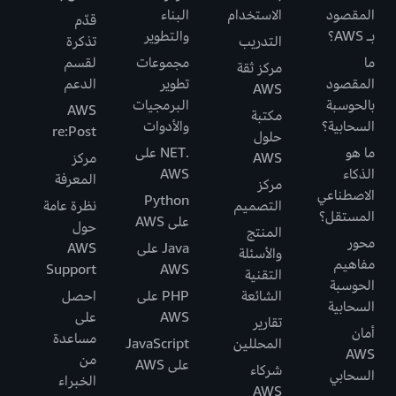
المقصود
الاستخدام
البناء
قدّم
بـ AWS؟
والتطوير
التدريب
تذكرة
ما
مجموعات
لقسم
مركز ثقة
المقصود
تطوير
الدعم
AWS
بالحوسبة
البرمجيات
AWS
مكتبة
السحابية؟
والأدوات
re:Post
حلول
ما هو
.NET على
AWS
مركز
الذكاء
AWS
المعرفة
مركز
الاصطناعي
Python
التصميم
نظرة عامة
المستقل؟
على AWS
حول
المنتج
محور
Java على
AWS
والأسئلة
مفاهيم
Support
AWS
التقنية
الحوسبة
الشائعة
PHP على
احصل
السحابية
AWS
على
تقارير
أمان
مساعدة
المحللين
JavaScript
AWS
من
على AWS
شركاء
السحابي
الخبراء
AWS