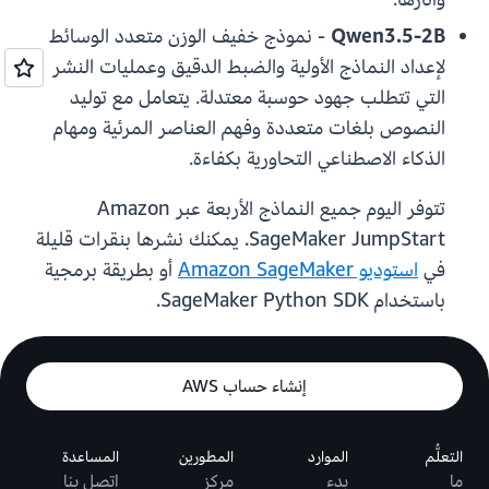
Qwen3.5-2B
- نموذج خفيف الوزن متعدد الوسائط
لإعداد النماذج الأولية والضبط الدقيق وعمليات النشر
التي تتطلب جهود حوسبة معتدلة. يتعامل مع توليد
النصوص بلغات متعددة وفهم العناصر المرئية ومهام
الذكاء الاصطناعي التحاورية بكفاءة.
تتوفر اليوم جميع النماذج الأربعة عبر Amazon
SageMaker JumpStart. يمكنك نشرها بنقرات قليلة
في
استوديو Amazon SageMaker
أو بطريقة برمجية
باستخدام SageMaker Python SDK.
إنشاء حساب AWS
التعلُّم
الموارد
المطورين
المساعدة
ما
بدء
مركز
اتصل بنا