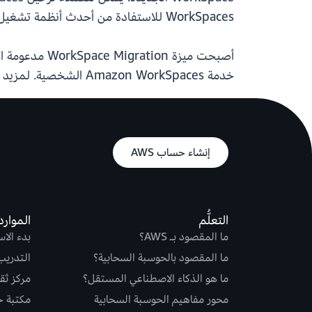
WorkSpaces للاستفادة من أحدث أنظمة تشغيل Linux دون تعطيل المستخدمين النهائيين بخطوات الترحيل اليدوي.
خدمة Amazon WorkSpaces الشخصية. لمزيد من المعلومات، اطلع على
إنشاء حساب AWS
التعلُّم
الموارد
ما المقصود بـ AWS؟
بدء الا
ما المقصود بالحوسبة السحابية؟
التدريب
ما هو الذكاء الاصطناعي المستقل؟
مركز ثقة S
محور مفاهيم الحوسبة السحابية
مكتبة حلو