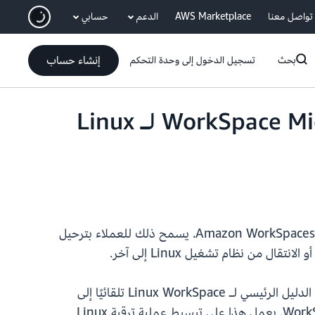
انتقل إلى المحتوى الرئيسي
تواصل معنا
AWS Marketplace
الدعم
حسابي
إنشاء حساب
بحث
تسجيل الدخول إلى وحدة التحكم
تدعم خدمة Amazon WorkSpaces الشخصية الآن WorkSpace Migration لـ Linux
تدعم Amazon WorkSpaces الآن ميزة ترحيل WorkSpace Migration لجميع أنظمة تشغيل Linux التي تقدمها Amazon WorkSpaces. يسمح ذلك للعملاء بترحيل
عندما يقوم العملاء بترحيل WorkSpaces الخاصة بهم من نظام تشغيل إلى آخر، يتم الآن نقل بيانات المستخدم على الدليل الرئيسي لـ Linux WorkSpace تلقائيًا إلى
WorkSpace الجديدة. يمكن للعملاء ترحيل WorkSpaces بسلاسة دون الحاجة إلى نسخ البيانات يدويًا بين WorkSpaces. يعمل هذا على تبسيط عملية ترقية Linux