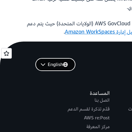
أصبحت ميزة WorkSpace Migration مدعومة الآن لجميع أنظمة تشغيل Linux في مناطق AWS التجارية ومناطق AWS GovCloud (الولايات المتحدة) حيث يتم دعم
دارة Amazon WorkSpaces
.
English
المساعدة
اتصل بنا
ت
قدّم تذكرة لقسم الدعم
AWS re:Post
مركز المعرفة