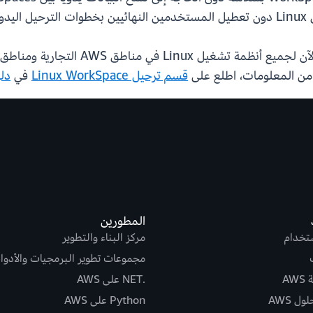
قسم ترحيل Linux WorkSpace
في
دليل إ
المطورين
ستخدام
مركز البناء والتطوير
مجموعات تطوير البرمجيات والأدوا
AW
.NET على AWS
ل AWS
Python على AWS