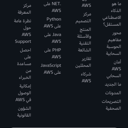
ما هو
.NET على
AWS
مركز
الذكاء
AWS
المعرفة
مركز
الاصطناعي
Python
التصميم
نظرة عامة
المستقل؟
على AWS
حول
المنتج
محور
Java على
AWS
والأسئلة
مفاهيم
Support
AWS
التقنية
الحوسبة
الشائعة
PHP على
احصل
السحابية
AWS
على
تقارير
أمان
مساعدة
المحللين
JavaScript
AWS
من
على AWS
شركاء
السحابي
الخبراء
AWS
ما الجديد
إمكانية
المدونات
الوصول
في AWS
التصريحات
الصحفية
الشؤون
القانونية