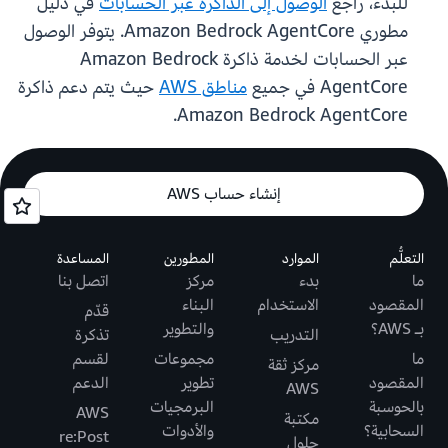
للبدء، راجع
الوصول إلى الذاكرة عبر الحسابات
في دليل
مطوري Amazon Bedrock AgentCore. يتوفر الوصول
عبر الحسابات لخدمة ذاكرة Amazon Bedrock
AgentCore في جميع
مناطق AWS
حيث يتم دعم ذاكرة
Amazon Bedrock AgentCore.
إنشاء حساب AWS
التعلُّم
الموارد
المطورين
المساعدة
ما
بدء
مركز
اتصل بنا
المقصود
الاستخدام
البناء
قدّم
بـ AWS؟
والتطوير
التدريب
تذكرة
ما
مجموعات
لقسم
مركز ثقة
المقصود
تطوير
الدعم
AWS
بالحوسبة
البرمجيات
AWS
مكتبة
السحابية؟
والأدوات
re:Post
حلول