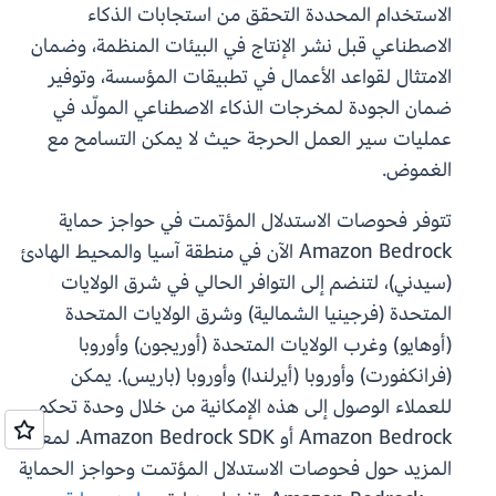
الاستخدام المحددة التحقق من استجابات الذكاء
الاصطناعي قبل نشر الإنتاج في البيئات المنظمة، وضمان
الامتثال لقواعد الأعمال في تطبيقات المؤسسة، وتوفير
ضمان الجودة لمخرجات الذكاء الاصطناعي المولّد في
عمليات سير العمل الحرجة حيث لا يمكن التسامح مع
الغموض.
تتوفر فحوصات الاستدلال المؤتمت في حواجز حماية
Amazon Bedrock الآن في منطقة آسيا والمحيط الهادئ
(سيدني)، لتنضم إلى التوافر الحالي في شرق الولايات
المتحدة (فرجينيا الشمالية) وشرق الولايات المتحدة
(أوهايو) وغرب الولايات المتحدة (أوريجون) وأوروبا
(فرانكفورت) وأوروبا (أيرلندا) وأوروبا (باريس). يمكن
للعملاء الوصول إلى هذه الإمكانية من خلال وحدة تحكم
Amazon Bedrock أو Amazon Bedrock SDK. لمعرفة
المزيد حول فحوصات الاستدلال المؤتمت وحواجز الحماية