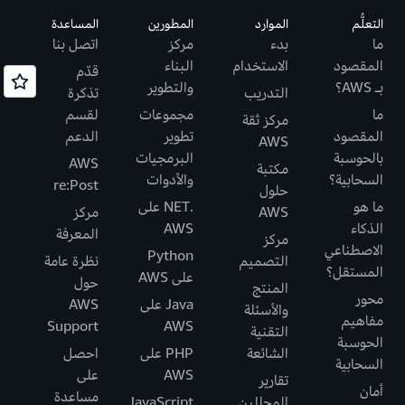
التعلُّم
الموارد
المطورين
المساعدة
ما
بدء
مركز
اتصل بنا
المقصود
الاستخدام
البناء
قدّم
بـ AWS؟
والتطوير
التدريب
تذكرة
ما
مجموعات
لقسم
مركز ثقة
المقصود
تطوير
الدعم
AWS
بالحوسبة
البرمجيات
AWS
مكتبة
السحابية؟
والأدوات
re:Post
حلول
ما هو
.NET على
AWS
مركز
الذكاء
AWS
المعرفة
مركز
الاصطناعي
Python
التصميم
نظرة عامة
المستقل؟
على AWS
حول
المنتج
محور
Java على
AWS
والأسئلة
مفاهيم
Support
AWS
التقنية
الحوسبة
الشائعة
PHP على
احصل
السحابية
AWS
على
تقارير
أمان
مساعدة
المحللين
JavaScript