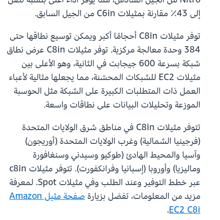
إلى 43٪ مقارنة بمثيلات C6in من الجيل السابق.
توفر مثيلات C8in أحجامًا أكبر ويمكن توسيع نطاقها حتى
384 وحدة معالجة مركزية. توفر مثيلات C8in عرض نطاق
شبكة بسرعة 600 جيجابت في الثانية، وهو الأعلى بين
مثيلات EC2 للشبكات المحسّنة، مما يجعلها مثالية لأعباء
العمل ذات المتطلبات الكبيرة على الشبكة مثل الحوسبة
الموزعة وتحليلات البيانات على نطاقات واسعة.
تتوفر مثيلات C8in في مناطق شرق الولايات المتحدة
(فرجينيا الشمالية) وغرب الولايات المتحدة (أوريجون)
وآسيا والمحيط الهادئ (طوكيو وسيدني وسنغافورة
وماليزيا) وأوروبا (إسبانيا وفرانكفورت). تتوفر مثيلات c8in
عبر خطط التوفير وعند الطلب وفي مثيلات Spot. لمعرفة
مزيد من المعلومات، تفضل بزيارة
صفحة مثيل Amazon
.
EC2 C8i