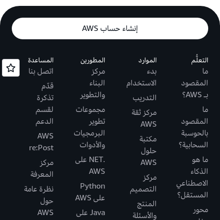
إنشاء حساب AWS
التعلُّم
الموارد
المطورين
المساعدة
ما
بدء
مركز
اتصل بنا
المقصود
الاستخدام
البناء
قدّم
بـ AWS؟
والتطوير
التدريب
تذكرة
ما
مجموعات
لقسم
مركز ثقة
المقصود
تطوير
الدعم
AWS
بالحوسبة
البرمجيات
AWS
مكتبة
السحابية؟
والأدوات
re:Post
حلول
ما هو
.NET على
AWS
مركز
الذكاء
AWS
المعرفة
مركز
الاصطناعي
Python
التصميم
نظرة عامة
المستقل؟
على AWS
حول
المنتج
محور
Java على
AWS
والأسئلة