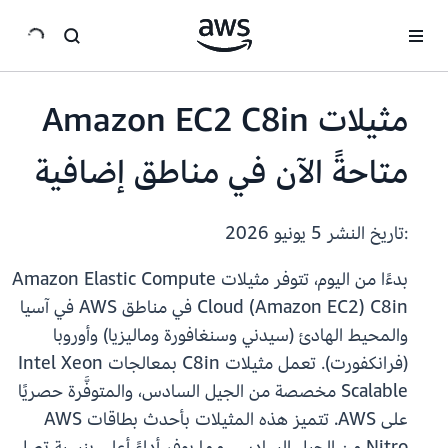
انتقل إلى المحتوى الرئيسي
مثيلات Amazon EC2 C8in
متاحةً الآن في مناطق إضافية
:تاريخ النشر
5 يونيو 2026
بدءًا من اليوم، تتوفر مثيلات Amazon Elastic Compute
Cloud (Amazon EC2) C8in في مناطق AWS في آسيا
والمحيط الهادئ (سيدني وسنغافورة وماليزيا) وأوروبا
(فرانكفورت). تعمل مثيلات C8in بمعالجات Intel Xeon
Scalable مخصصة من الجيل السادس، والمتوفَّرة حصريًا
على AWS. تتميز هذه المثيلات بأحدث بطاقات AWS
Nitro من الجيل السادس، مما يوفر أداءً أعلى بنسبة تصل