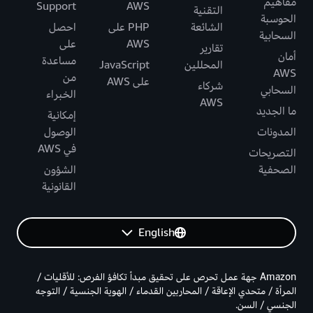
مفاهيم
Support
AWS
التقنية
الحوسبة
الشائعة
PHP على
احصل
السحابية
AWS
على
تقارير
أمان
مساعدة
المحللين
JavaScript
AWS
من
على AWS
شركاء
السحابي
الخبراء
AWS
ما الجديد
إمكانية
المدونات
الوصول
في AWS
التصريحات
الصحفية
الشؤون
القانونية
English
Amazon جهة عمل تحرص على تحقيق مبدأ تكافؤ الفرص: للأقليات /
المرأة / متحدي الإعاقة / المحاربين القدماء / الهوية الجنسية / التوجه
الجنسي / السن.