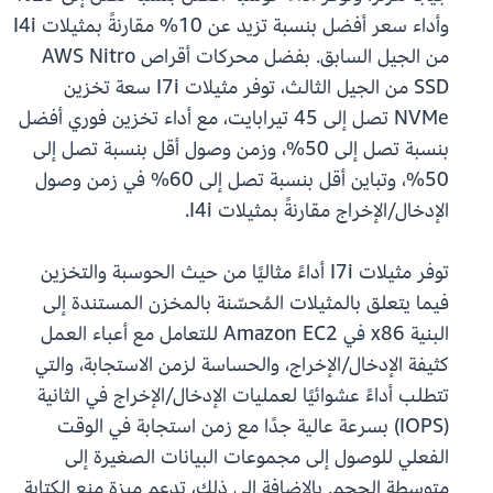
وأداء سعر أفضل بنسبة تزيد عن 10% مقارنةً بمثيلات I4i
من الجيل السابق. بفضل محركات أقراص AWS Nitro
SSD من الجيل الثالث، توفر مثيلات I7i سعة تخزين
NVMe تصل إلى 45 تيرابايت، مع أداء تخزين فوري أفضل
بنسبة تصل إلى 50%، وزمن وصول أقل بنسبة تصل إلى
50%، وتباين أقل بنسبة تصل إلى 60% في زمن وصول
الإدخال/الإخراج مقارنةً بمثيلات I4i.
توفر مثيلات I7i أداءً مثاليًا من حيث الحوسبة والتخزين
فيما يتعلق بالمثيلات المُحسّنة بالمخزن المستندة إلى
البنية x86 في Amazon EC2 للتعامل مع أعباء العمل
كثيفة الإدخال/الإخراج، والحساسة لزمن الاستجابة، والتي
تتطلب أداءً عشوائيًا لعمليات الإدخال/الإخراج في الثانية
(IOPS) بسرعة عالية جدًا مع زمن استجابة في الوقت
الفعلي للوصول إلى مجموعات البيانات الصغيرة إلى
متوسطة الحجم. بالإضافة إلى ذلك، تدعم ميزة منع الكتابة