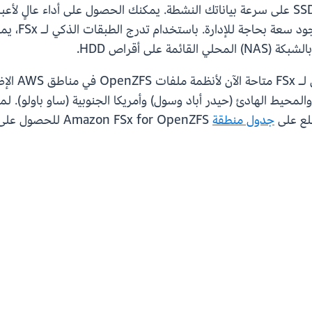
ذاكرة التخزين المؤقت الاختيارية للقراءة من نوع SSD على سرعة بياناتك النشطة. يمكنك ال
ومع هذا ال
والمحيط الهادئ (حيدر أباد وسول) وأمريكا الجنوبية (ساو باولو). ل
ّلع على
جدول منطقة
Amazon FSx for OpenZFS للحصول على معلومات كاملة عن التوفر الإقليمي.