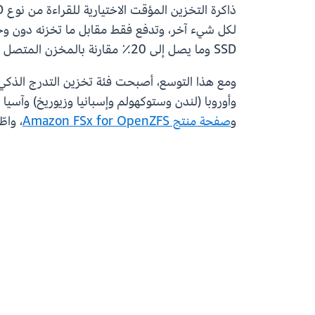
SSD وما يصل إلى 20٪ مقارنة بالمخزن المتصل بالشبكة (NAS) المحلي القائمة على أقراص HDD.
وأوروبا (لندن وستوكهولم وإسبانيا وزيوريخ) وآسيا 
و
صفحة منتج Amazon FSx for OpenZFS
، واط