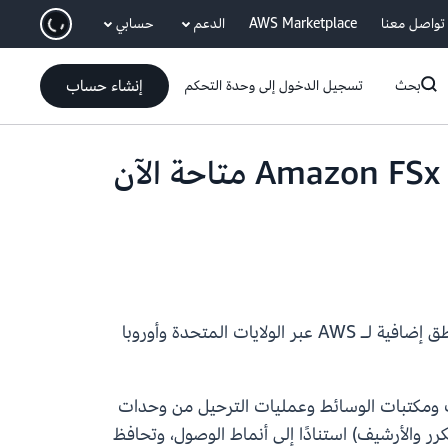
انتقل إلى المحتوى الرئيسي
تواصل معنا
AWS Marketplace
الدعم
حسابي
إنشاء حساب
بحث
تسجيل الدخول إلى وحدة التحكم
فئة التخزين ذات تدرج الطبقات الذكي لخدمة Amazon FSx for OpenZFS متاحة الآن
يمكنك الآن إنشاء أنظمة ملفات Amazon FSx for OpenZFS مع فئة التخزين ذات تدرج الطبقات الذكي في 8 مناطق إضافية لـ AWS عبر الولايات المتحدة وأوروبا
فات والأرشيفات ومكتبات الوسائط وعمليات الترحيل من وحدات
 المتكرر والأرشيف) استنادًا إلى أنماط الوصول، وتحافظ