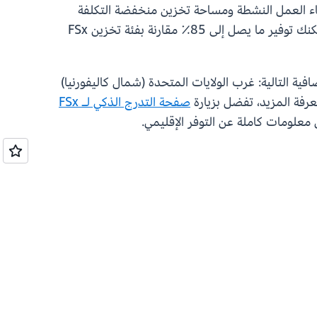
حصول على أداء عالٍ لأعباء العمل النشطة ومساحة تخزين منخفضة التكلفة
لكل شيء آخر، وتدفع فقط مقابل ما تخزنه دون وجود سعة بحاجة للإدارة. باستخدام تدرج الطبقات الذكي لـ FSx، يمكنك توفير ما يصل إلى 85٪ مقارنة بفئة تخزين FSx
توسع، أصبحت فئة تخزين التدرج الذكي لـ FSx متاحة الآن لأنظمة ملفات OpenZFS في مناطق AWS الإضافية التالية: غرب الولايات المتحدة (شمال كاليفورنيا)
معرفة المزيد، تفضل بزيارة
صفحة التدرج الذكي لـ FSx