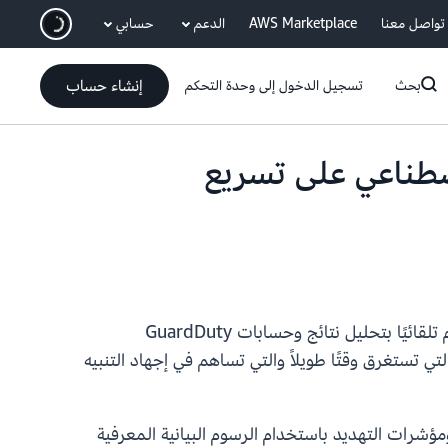
انتقل إلى المحتوى الرئيسي
تواصل معنا
AWS Marketplace
الدعم
حسابي
إنشاء حساب
بحث
تسجيل الدخول إلى وحدة التحكم
مة بالذكاء الاصطناعي على تسريع
تعلن AWS عن معاينة التحقيقات المدعومة بالذكاء الاصطناعي في Amazon GuardDuty، وهي إمكانية جديدة تقوم تلقائيًا بتحليل نتائج وحسابات GuardDuty
ي تستغرق وقتًا طويلاً والتي تساهم في إجهاد التنبيه
ائج، والنشاط ذي الصلة من آخر 90 يومًا، والموارد المتأثرة، ومؤشرات التهديد باستخدام الرسوم البيانية المعرفية