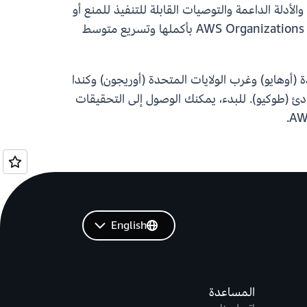
اف التهديدات، في دقائق. يوفر كل تحقيق تقييمًا للتصرف مع درجات الثقة وتصنيف تقنية MITRE ATT&CK® والأدلة الداعمة والتوصيات القابلة للتنفيذ للمنع أو
الاحتواء أو المعالجة. تمكّن هذه الأتمتة فرق الأمان من التركيز على التهديدات الحقيقية عبر حسابات AWS الفردية أو AWS Organizations بأكملها وتسريع متوسط
رق الولايات المتحدة (أوهايو) وغرب الولايات المتحدة (أوريجون) وكندا
لهادئ (طوكيو). للبدء، يمكنك الوصول إلى التحقيقات
English
المساعدة