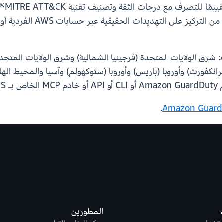
واكتش
تتوفر هذه الميزة بشكل أولي في 10 مناطق AWS: شرق الولايات المتحدة (فرجينيا الشمالية) وش
ا (فرانكفورت) وأوروبا (باريس) وأوروبا (ستوكهولم) وآسيا والمحيط ا
A.
.
المطورين