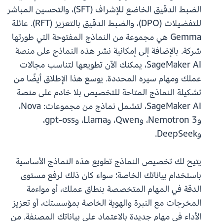
الضبط الدقيق الخاضع للإشراف (SFT)، والتحسين المباشر
للتفضيلات (DPO)، والضبط الدقيق بالتعزيز (RFT). عائلة
Gemma هي مجموعة من النماذج المفتوحة التي طورتها
شركة. بالإضافة إلى إمكانية نشر هذه النماذج على منصة
SageMaker AI، يمكنك الآن تطويعها لتناسب مجالات
عملك ومهام سيره المحددة. يوسع هذا الإطلاق أيضًا من
تشكيلة النماذج المتاحة للتخصيص بلا خادم على منصة
SageMaker AI، لتشمل نماذج من مجموعات: Nova،
وNemotron 3، وQwen، وLlama، وgpt-oss،
وDeepSeek.
يتيح لك تخصيص النماذج تطويع هذه النماذج الأساسية
باستخدام بياناتك الخاصة؛ سواء كان ذلك لرفع مستوى
الدقة في المهام المتخصصة بنطاق عملك، أو مواءمة
المخرجات مع النبرة والهوية الخاصة بمؤسستك، أو تعزيز
الأداء في مهام جديدة بالاعتماد على بياناتك المصنفة. من