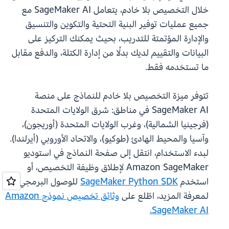
خلال التخصيص بلا خادم، يتعامل SageMaker AI مع
جميع عمليات توفير البنية التحتية والتكوين والتنسيق
والإدارة المؤتمتة للتدريب، بحيث يمكنك التركيز على
البيانات والتقييم لديك بدلًا من إدارة الكتلة، والدفع مقابل
ما تستخدمه فقط.
تتوفر ميزة التخصيص بلا خادم للنماذج على منصة
SageMaker AI في مناطق: شرق الولايات المتحدة
(فرجينيا الشمالية)، وغرب الولايات المتحدة (أوريجون)،
وآسيا والمحيط الهادئ (طوكيو)، والاتحاد الأوروبي (أيرلندا).
لبدء الاستخدام، انتقل إلى صفحة النماذج في استوديو
Amazon SageMaker لإطلاق وظيفة التخصيص، أو
استخدم
SageMaker Python SDK
للوصول البرمجي.
لمعرفة المزيد، اطّلع على
وثائق تخصيص نموذج Amazon
SageMaker AI.