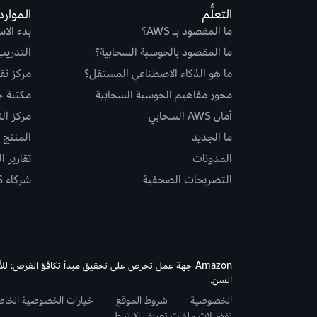
التعلُّم
الموارد
ما المقصود بـ AWS؟
بدء الا
ما المقصود بالحوسبة السحابية؟
التدريب
ما هو الذكاء الاصطناعي المستقل؟
مركز ثقة S
محور مفاهيم الحوسبة السحابية
مكتبة حلو
أمان AWS السحابي
مركز ال
ما الجديد
المنتج و
المدونات
تقارير ا
التصريحات الصحفية
شركاء AWS
Amazon جهة عمل تحرص على تحقيق مبدأ تكافؤ الفرص: لل
السن.
الخصوصية
شروط الموقع
خيارات الخصوصية الخا
تفضيلات ملفات تعريف الارتباط