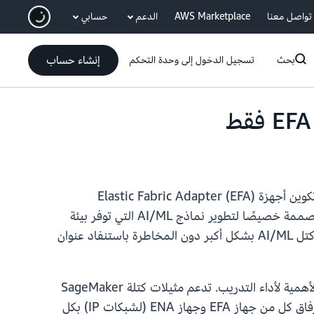
انتقل إلى المحتوى الرئيسي
تواصل معنا
AWS Marketplace
الدعم
حسابي
إنشاء حساب
بحث
تسجيل الدخول إلى وحدة التحكم
تدعم Amazon SageMaker HyperPod الآن واجهات شبكة EFA فقط لمجموعات مثيلات الكتل، مما يمكّنك من تكوين أجهزة Elastic Fabric Adapter (EFA)
المخصصة بدون محول الشبكة المرن (ENA) التقليدي لشبكات IP. SageMaker HyperPod عبارة عن بنية تحتية مصممة خصيصًا لتطوير نماذج AI/ML التي توفر بيئة
مرنة وعالية الأداء مع إمكانية تحمل الأعطال المضمنة والاسترداد الآلي للكتل. الآن مع EFA فقط، يمكنك توسيع نطاق كتل AI/ML بشكل أكبر دون المخاطرة باستنفاد عنوان
عند تشغيل أعباء عمل التدريب الموزعة على نطاق واسع، يكون عرض النطاق الترددي للاتصالات بين العقد أمرًا بالغ الأهمية لأداء التدريب. تدعم مثيلات كتلة SageMaker
HyperPod العديد من واجهات الشبكة التي تدعم EFA، ولكن تكوينها باستخدام نوع واجهة efa القياسي يؤدي إلى إرفاق كل من جهاز EFA وجهاز ENA (لشبكات IP) بكل