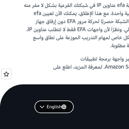
واجهة — حتى عندما تكون شبكة IP مطلوبة فقط على مجموعة فرعية من الواجهات داخل العقدة. يستهلك نوع واجهة efa عناوين IP في شبكتك الفرعية بشكل لا مفر منه
لكل جهاز ENA متصل، مما قد يؤدي إلى استنفاد عنوان IP والحد من عدد العقد التي يمكنك نشرها داخل شبكة فرعية واحدة. مع هذا الإطلاق، يمكنك الآن تعيين efa
فقط عند تكوين واجهات الشبكة لمجموعات مثيلات كتلة HyperPod الخاصة بك. يقوم هذا الخيار بتخصيص واجهة الشبكة حصريًا لحركة مرور EFA دون إرفاق جهاز
ENA، مما يسمح لك بزيادة عدد واجهات EFA المخصصة للاتصال بين العقد بزمن استجابة منخفض ومعدل نقل عالي. ونظرًا لأن واجهات EFA فقط لا تتطلب عناوين IP،
ة دون مواجهة استنفاد IP. يعد هذا التكوين مفيدًا بشكل خاص لمهام التدريب الموزعة على نطاق واسع
ClusterNetworkInte عند إنشاء كتلة HyperPod أو تحديثها عبر واجهة برمجة تطبيقات
English