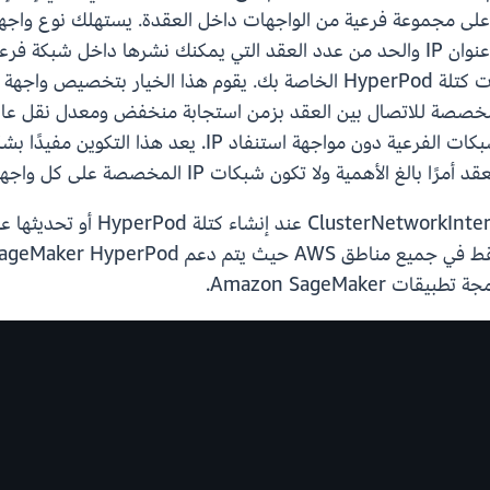
يمكنك التوسع إلى مجموعات أكبر داخل نفس الشبكات الفرعي
ية ولا تكون شبكات IP المخصصة على كل واجهة مطلوبة.
لتمكين EFA فقط، حدد efa فقط في تكوين rface
 Amazon SageMaker.