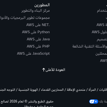
المطورين
ستخدام
مركز البناء والتطوير
مجموعات تطوير البرمجيات والأدوا
AW
.NET على AWS
ل AWS
Python على AWS
تصميم
Java على AWS
الأسئلة التقنية الشائعة
PHP على AWS
لمحللين
JavaScript على AWS
العودة للأعلى
أقليات / المرأة / متحدي الإعاقة / المحاربين القدماء / الهوية الجنسية / التوجه الج
صة بك
جميع الحقوق محفوظة.