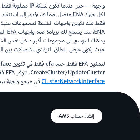
حيث يكون عرض النطاق الترددي للاتصالات بين العقد أمرًا بالغ الأهم
CreateCluster/UpdateCluster. تتوفر EFA فقط في جميع مناطق AWS حيث يتم دعم Amazon SageMaker HyperPod. لمعرفة المزيد، اطلع على
ClusterNetworkInterface
في مرجع واجهة برمجة تطبيقات
إنشاء حساب AWS