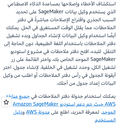
استكشاف الأخطاء وإصلاحها بمساعدة الذكاء الاصطناعي
الذي يستخدم وكيل بيانات SageMaker على تحديد
السبب الجذري واقتراح الإصلاحات مباشرةً في دفتر
الملاحظات، مما يقلل الوقت المستغرق في الحل. يمكنك
أيضًا استخدام وكيل البيانات لإنشاء الجداول وبدء تشغيل
دفتر الملاحظات باستخدام اللغة الطبيعية، دون الحاجة إلى
التنقل. للبدء، افتح دفتر ملاحظات في مشروع استوديو
SageMaker الموحد الخاص بك، واختر القائمة على زر
تشغيل الكل، وحدد تشغيل في الخلفية. لإنشاء جدول، اختر
أيقونة الجدول في رأس دفتر الملاحظات أو اطلب من وكيل
البيانات إعداد جدول من أجلك.
يمكنك استخدام جدولة دفتر الملاحظات في
جميع مناطق
AWS حيث يتم دعم استوديو Amazon SageMaker
الموحد
. لمعرفة المزيد، اطلع على
مدونة AWS
و
دليل
المستخدم
.