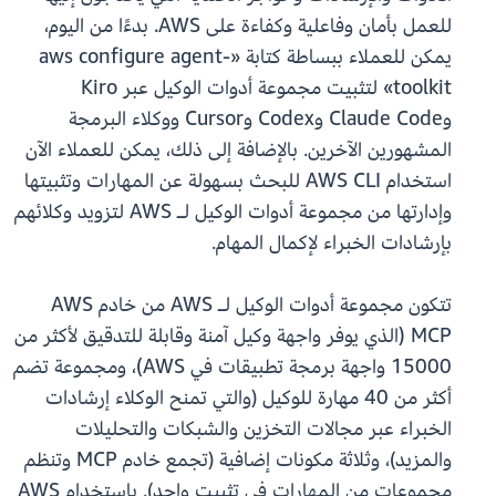
للعمل بأمان وفاعلية وكفاءة على AWS. بدءًا من اليوم،
يمكن للعملاء ببساطة كتابة «aws configure agent-
toolkit» لتثبيت مجموعة أدوات الوكيل عبر Kiro
وClaude Code وCodex وCursor ووكلاء البرمجة
المشهورين الآخرين. بالإضافة إلى ذلك، يمكن للعملاء الآن
استخدام AWS CLI للبحث بسهولة عن المهارات وتثبيتها
وإدارتها من مجموعة أدوات الوكيل لـ AWS لتزويد وكلائهم
بإرشادات الخبراء لإكمال المهام.
تتكون مجموعة أدوات الوكيل لـ AWS من خادم AWS
MCP (الذي يوفر واجهة وكيل آمنة وقابلة للتدقيق لأكثر من
15000 واجهة برمجة تطبيقات في AWS)، ومجموعة تضم
أكثر من 40 مهارة للوكيل (والتي تمنح الوكلاء إرشادات
الخبراء عبر مجالات التخزين والشبكات والتحليلات
والمزيد)، وثلاثة مكونات إضافية (تجمع خادم MCP وتنظم
مجموعات من المهارات في تثبيت واحد). باستخدام AWS