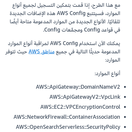
مع هذا الطرح، إذا قمت بتمكين التسجيل لجميع أنواع
الموارد، فسيتتبع AWS Config هذه الإضافات الجديدة
تلقائيًا. الأنواع الجديدة من الموارد المدعومة متاحة أيضًا
في قواعد Config ومجمِّعات Config.
يمكنك الآن استخدام AWS Conﬁg لمراقبة أنواع الموارد
المدعومة حديثًا التالية في جميع
مناطق AWS
حيث تتوفر
الموارد:
أنواع الموارد:
AWS::ApiGateway::DomainNameV2
AWS::ApiGatewayV2::VpcLink
AWS::EC2::VPCEncryptionControl
AWS::NetworkFirewall::ContainerAssociation
AWS::OpenSearchServerless::SecurityPolicy