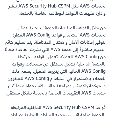
لخدمات AWS مثل AWS Security Hub CSPM بنشر
وإدارة تقييمات القواعد للوظائف الخاصة بالخدمة.
من خلال القواعد المرتبطة بالخدمة الداخلية، يمكن
لخدمات AWS استخدام قواعد AWS Conﬁg المُدارة
لتوفير إمكانات الأمان والامتثال المتكاملة. يتم تسليم نتائج
التقييم مباشرةً إلى خدمة AWS التي نشرت القاعدة مجانًا
من AWS Conﬁg للعملاء. تعمل القواعد المرتبطة
بالخدمة الداخلية بشكل مستقل عن مسجلات وقواعد
AWS Conﬁg الحالية التي يديرها العميل. يسمح ذلك
للعملاء بالاستمرار في استخدام AWS Conﬁg للمخزون
والحوكمة والامتثال ومراجعة حالات الاستخدام بينما تدير
خدمات AWS التقييمات الخاصة بالخدمة بشكل مستقل.
قواعد AWS Security Hub CSPM الداخلية المرتبطة
بالخدمة متاحة الآن في جميع المناطق التجارية ومناطق