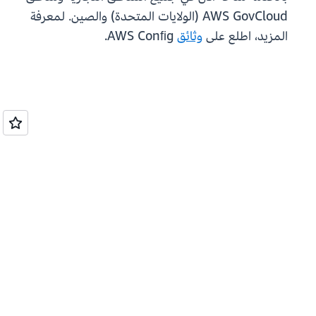
AWS GovCloud (الولايات المتحدة) والصين. لمعرفة
المزيد، اطلع على
وثائق
AWS Conﬁg.