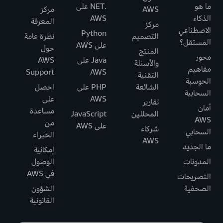
ما هو
.NET على
AWS
مركز
الذكاء
AWS
المعرفة
مركز
الاصطناعي
Python
التصميم
نظرة عامة
المستقل؟
على AWS
حول
المنتج
محور
Java على
AWS
والأسئلة
مفاهيم
Support
AWS
التقنية
الحوسبة
الشائعة
PHP على
احصل
السحابية
AWS
على
تقارير
أمان
مساعدة
المحللين
JavaScript
AWS
من
على AWS
شركاء
السحابي
الخبراء
AWS
ما الجديد
إمكانية
المدونات
الوصول
في AWS
التصريحات
الصحفية
الشؤون
القانونية