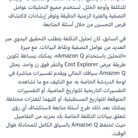
للتكلفة وأوجه الخلل. تستخدم جميع التحليلات عوامل
التصفية والفترة الزمنية الدقيقة وتوفر إرشادات لاكتشاف
فرص التحسين من خلال أسئلة المتابعة.
في السابق، كان تحليل التكلفة يتطلب التحقيق اليدوي عبر
العديد من عوامل التصفية ونقاط البيانات. مع ميزة
«التحليل باستخدام Amazon Q»، يمكنك ببساطة تكوين
طريقة عرض Cost Explorer والنقر فوق زر واحد. يحلل
Amazon Q سياقك الحالي ويقدم تفسيرات مباشرة في
لوحة الدردشة الخاصة به، مع التكيف مع ما تشاهده:
التفسيرات التاريخية للتواريخ الماضية، أو التفسيرات
المتوقعة للتواريخ المستقبلية، أو كليهما للفترات مختلطة.
يمكنك بعد ذلك طرح أسئلة متابعة لاستكشاف أي رؤى
تتعلق ببيانات التكلفة الخاصة بك بمزيد من التفاصيل
حيث تحتفظ Amazon Q بالسياق الكامل للمحادثة طوال
الوقت.