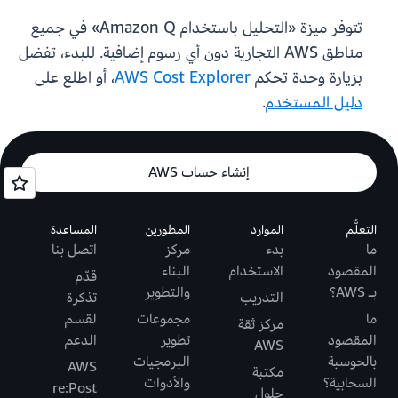
تتوفر ميزة «التحليل باستخدام Amazon Q» في جميع
مناطق AWS التجارية دون أي رسوم إضافية. للبدء، تفضل
بزيارة وحدة تحكم
AWS Cost Explorer
، أو اطلع على
دليل المستخدم
.
إنشاء حساب AWS
التعلُّم
الموارد
المطورين
المساعدة
ما
بدء
مركز
اتصل بنا
المقصود
الاستخدام
البناء
قدّم
بـ AWS؟
والتطوير
التدريب
تذكرة
ما
مجموعات
لقسم
مركز ثقة
المقصود
تطوير
الدعم
AWS
بالحوسبة
البرمجيات
AWS
مكتبة
السحابية؟
والأدوات
re:Post
حلول