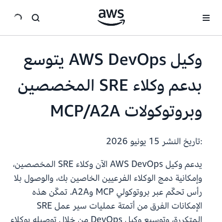
انتقل إلى المحتوى الرئيسي
وكيل AWS DevOps يتوسع
بدعم وكلاء SRE المخصصين
وبروتوكولات MCP/A2A
:تاريخ النشر
15 يونيو 2026
يدعم وكيل AWS DevOps الآن وكلاء SRE المخصصين،
وإمكانية دمج الوكلاء الفرعيين الخاصين بك، والوصول بلا
رأس تحكّم عبر بروتوكولي MCP وA2A. تمكّن هذه
الإمكانات الفرق من أتمتة عمليات سير عمل SRE
المتكررة، وتوسيع وكيل DevOps من خلال توصيله بوكلاء