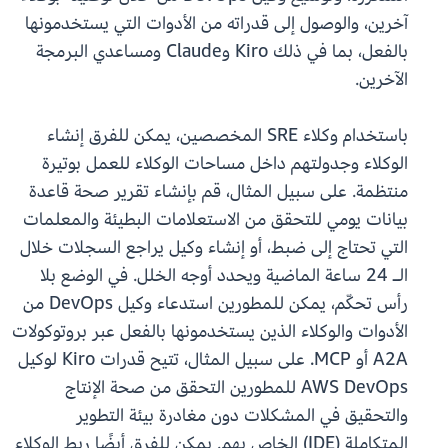
آخرين، والوصول إلى قدراته من الأدوات التي يستخدمونها
بالفعل، بما في ذلك Kiro وClaude ومساعدي البرمجة
الآخرين.
باستخدام وكلاء SRE المخصصين، يمكن للفرق إنشاء
الوكلاء وجدولتهم داخل مساحات الوكلاء للعمل بوتيرة
منتظمة. على سبيل المثال، قم بإنشاء تقرير صحة قاعدة
بيانات يومي للتحقق من الاستعلامات البطيئة والمعلمات
التي تحتاج إلى ضبط، أو إنشاء وكيل يراجع السجلات خلال
الـ 24 ساعة الماضية ويحدد أوجه الخلل. في الوضع بلا
رأس تحكّم، يمكن للمطورين استدعاء وكيل DevOps من
الأدوات والوكلاء الذين يستخدمونها بالفعل عبر بروتوكولات
A2A أو MCP. على سبيل المثال، تتيح قدرات Kiro لوكيل
AWS DevOps للمطورين التحقق من صحة الإنتاج
والتحقيق في المشكلات دون مغادرة بيئة التطوير
المتكاملة (IDE) الخاص بهم. يمكن للفرق أيضًا ربط الوكلاء