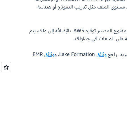
ة من وظائف Spark للمهام التي تتطلب الوصول إلى مستوى الملف مثل تدريب النموذج أو هندسة
يمكنك أيضًا دمج تطبيقات Apache Spark أو Trino باستخدام واجهات برمجة التطبيقات أو من خلال مكون إضافي مفتوح المصدر توفره AWS. بالإضافة إلى ذلك، يتم
وثائق
Lake Formation، و
وثائق
EMR،