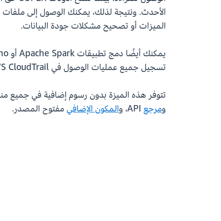
الميزات أو تصحيح مشكلات جودة البيانات.
تسجيل جميع عمليات الوصول في AWS CloudTrail لتوفير مسار تدقيق موحد عبر عمليات SQL والعمليات القائمة على الملفات في جداولك.
تتوفر هذه الميزة بدون رسوم إضافية في جميع مناطق AWS حيث تتوفر خدمة AWS Lake Formation. لمعرفة الم
و
مرجع
API، و
المكون الإضافي
مفتوح المصدر.