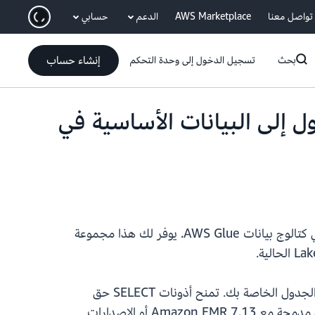
انتقل إلى المحتوى الرئيسي
تواصل معنا
AWS Marketplace
الدعم
حسابي
إنشاء حساب
بحث
تسجيل الدخول إلى وحدة التحكم
ل الوصول إلى البيانات الأساسية في
تتيح لك AWS Lake Formation الآن قراءة وكتابة ملفات البيانات الأساسية في Amazon S3 للجداول المسجلة في كتالوج بيانات AWS Glue. يوفر لك هذا مجموعة
مع هذا الإطلاق، توفر Lake Formation بيانات اعتماد مؤقتة ومحددة النطاق لمواقع S3 المسجلة بناءً على أذونات الجدول الخاصة بك. تمنح أذونات SELECT حق
الوصول للقراءة، بينما تمنح أذونات SUPER حق الوصول للقراءة والكتابة للبيانات في هذا الموقع. تأتي هذه الإمكانية مدمجة مع Amazon EMR 7.13 أو الإصدارات