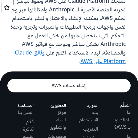
تمنحك Claude Platform على AWS وصولاً مباشرًا إلى
تجربة المنصة الأصلية لـ Anthropic وإمكاناتها عبر وحدة
تحكم AWS. يمكنك الإنشاء والاختبار والنشر باستخدام
نفس واجهات برمجة التطبيقات والميزات وتجربة وحدة
التحكم التي ستحصل عليها من خلال العمل مع
Anthropic بشكل مباشر وموحد مع فواتير AWS
والمصادقة. لبدء الاستخدام، اطّلع على
وثائق Claude
Platform على AWS
.
إنشاء حساب AWS
التعلُّم
الموارد
المطورين
المساعدة
ما
بدء
مركز
اتصل بنا
المقصود
الاستخدام
البناء
قدّم
بـ AWS؟
والتطوير
التدريب
تذكرة
ما
مجموعات
لقسم