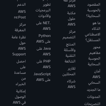
مركز ثقة
المقصود
تطوير
الدعم
AWS
بالحوسبة
البرمجيات
AWS
مكتبة
السحابية؟
والأدوات
re:Post
حلول
ما هو
.NET على
AWS
مركز
الذكاء
AWS
المعرفة
مركز
الاصطناعي
Python
التصميم
نظرة عامة
المستقل؟
على AWS
حول
المنتج
محور
Java على
AWS
والأسئلة
مفاهيم
Support
AWS
التقنية
الحوسبة
الشائعة
PHP على
احصل
السحابية
AWS
على
تقارير
أمان
مساعدة
المحللين
JavaScript
AWS
من
على AWS
شركاء
السحابي
الخبراء
AWS
ما الجديد
إمكانية
المدونات
الوصول
في AWS
التصريحات