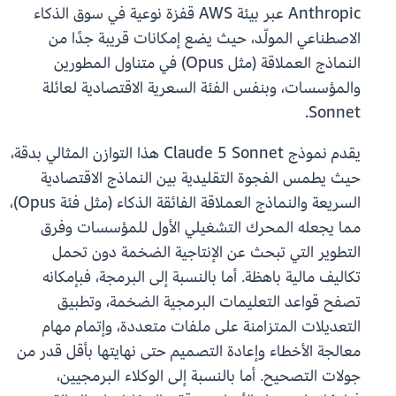
Anthropic عبر بيئة AWS قفزة نوعية في سوق الذكاء
الاصطناعي المولّد، حيث يضع إمكانات قريبة جدًا من
النماذج العملاقة (مثل Opus) في متناول المطورين
والمؤسسات، وبنفس الفئة السعرية الاقتصادية لعائلة
Sonnet.
يقدم نموذج Claude 5 Sonnet هذا التوازن المثالي بدقة،
حيث يطمس الفجوة التقليدية بين النماذج الاقتصادية
السريعة والنماذج العملاقة الفائقة الذكاء (مثل فئة Opus)،
مما يجعله المحرك التشغيلي الأول للمؤسسات وفرق
التطوير التي تبحث عن الإنتاجية الضخمة دون تحمل
تكاليف مالية باهظة. أما بالنسبة إلى البرمجة، فبإمكانه
تصفح قواعد التعليمات البرمجية الضخمة، وتطبيق
التعديلات المتزامنة على ملفات متعددة، وإتمام مهام
معالجة الأخطاء وإعادة التصميم حتى نهايتها بأقل قدر من
جولات التصحيح. أما بالنسبة إلى الوكلاء البرمجيين،