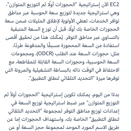
EC2 الآن إستراتيجية "الحجوزات أولًا ثم التوزيع المتوازن"،
وهي استراتيجية جديدة لتوزيع سعة الحوسبة عبر مناطق
توافر الخدمات، تعطي الأولوية لإطلاق المثيلات ضمن سعة
الحجوزات الخاصة بك أولًا، قبل أن توزع السعة المتبقية
بالتساوي عبر مناطق التوفر. يُمكّنك هذا من تحقيق أقصى
استفادة من السعة المحجوزة مسبقًا والمدفوعة طردًا،
مثل: حجوِزات السعة عند الطلب (ODCR)، ومجموعات
السعة الحوسبية، وحجوزات السعة القابلة للمقاطعة، مع
الاحتفاظ في الوقت ذاته بالبساطة التشغيلية والمرونة التي
توفرها ميزة "التحديد التلقائي لنطاق التطبيق".
بدءًا من اليوم، يمكنك تكوين إستراتيجية "الحجوزات أولاً ثم
التوزيع المتوازن" عبر ضبط استراتيجية توزيع السعة في
إعدادات توزيع مناطق التوفر لمجموعة "التحديد التلقائي
لنطاق التطبيق" الخاصة بك، واستهداف الحجوزات إما عن
طريق الاسم المورد الموحد لمجموعة حجز السعة أو عن