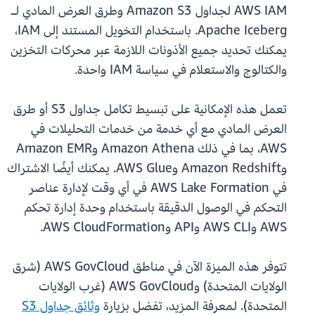
AWS IAM لجداول Amazon S3 وطرق العرض المادي لـ
Apache Iceberg. باستخدام التخويل المستند إلى IAM،
يمكنك تحديد جميع الأذونات اللازمة عبر محركات التخزين
والكتالوج والاستعلام في سياسة IAM واحدة.
تعمل هذه الإمكانية على تبسيط تكامل جداول S3 أو طرق
العرض المادي مع أي خدمة من خدمات التحليلات في
AWS، بما في ذلك Amazon Athena وAmazon EMR
وAmazon Redshift وAWS Glue. يمكنك أيضًا الاشتراك
في AWS Lake Formation في أي وقت لإدارة عناصر
التحكم في الوصول الدقيقة باستخدام وحدة إدارة تحكم
AWS وAWS CLI وAPI وAWS CloudFormation.
تتوفر هذه الميزة الآن في مناطق AWS GovCloud (شرق
الولايات المتحدة) وAWS GovCloud (غرب الولايات
المتحدة). لمعرفة المزيد، تفضل بزيارة
وثائق جداول S3